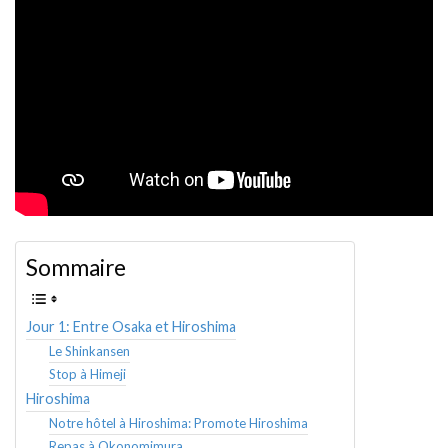
Sommaire
Jour 1: Entre Osaka et Hiroshima
Le Shinkansen
Stop à Himeji
Hiroshima
Notre hôtel à Hiroshima: Promote Hiroshima
Repas à Okonomimura