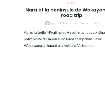
AMÉRIQUE DU SUD
JAPON
Nara et la péninsule de Wakaya
TOUR DU MONDE 2020-2021
road trip
par
CATHY
/
24 JUILLET 2024
CONTACT
Après la belle Miyajima et Hiroshima, nous contin
notre visite du Japon avec Nara et la péninsule de
Wakayama en louant une voiture. Vidéo de…