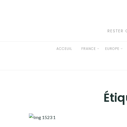
Aller
au
ACCEUIL
contenu
FRANCE
RESTER 
EUROPE
ACCEUIL
FRANCE
EUROPE
AFRIQUE
ASIE
OCÉANIE
Étiq
AMÉRIQUE DU NORD
AMÉRIQUE CENTRALE