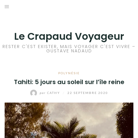
Aller
au
ACCEUIL
contenu
FRANCE
Le Crapaud Voyageur
EUROPE
RESTER C'EST EXISTER, MAIS VOYAGER C'EST VIVRE –
GUSTAVE NADAUD
AFRIQUE
POLYNÉSIE
ASIE
Tahiti: 5 jours au soleil sur l’île reine
OCÉANIE
par
CATHY
/
22 SEPTEMBRE 2020
AMÉRIQUE DU NORD
AMÉRIQUE CENTRALE