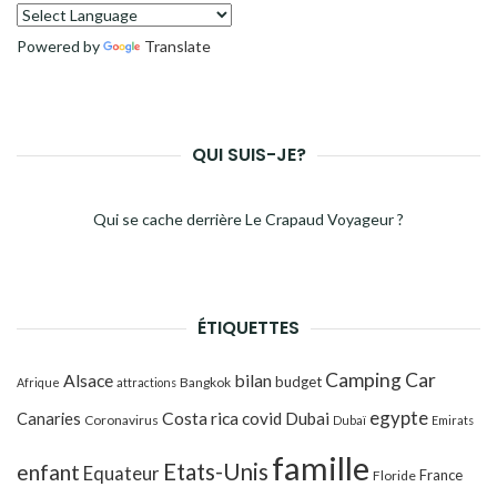
Powered by
Translate
QUI SUIS-JE?
Qui se cache derrière Le Crapaud Voyageur ?
ÉTIQUETTES
Camping Car
Alsace
bilan
budget
Bangkok
Afrique
attractions
egypte
Costa rica
Canaries
covid
Dubai
Coronavirus
Dubaï
Emirats
famille
Etats-Unis
enfant
Equateur
France
Floride