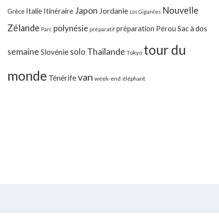
Japon
Nouvelle
Jordanie
Italie
Itinéraire
Grèce
Los Gigantes
Zélande
polynésie
préparation
Pérou
Sac à dos
Parc
préparatif
tour du
Thaïlande
semaine
solo
Slovénie
Tokyo
monde
van
Ténérife
week-end
éléphant