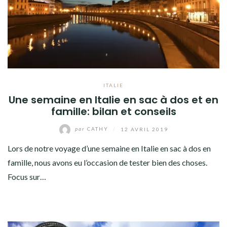
SLOVÉNIE
AFRIQUE
ASIE
ITALIE
OCÉANIE
Une semaine en Italie en sac à dos et en
famille: bilan et conseils
AMÉRIQUE DU NORD
par
CATHY
/
12 AVRIL 2019
AMÉRIQUE CENTRALE
Lors de notre voyage d’une semaine en Italie en sac à dos en
famille, nous avons eu l’occasion de tester bien des choses.
AMÉRIQUE DU SUD
Focus sur…
TOUR DU MONDE 2020-2021
CONTACT