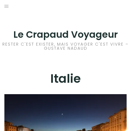
Aller
au
ACCEUIL
contenu
FRANCE
Le Crapaud Voyageur
EUROPE
RESTER C'EST EXISTER, MAIS VOYAGER C'EST VIVRE –
GUSTAVE NADAUD
ALLEMAGNE
ANGLETERRE
Italie
ESPAGNE
GRÈCE
ISLANDE
ITALIE
NORVÈGE