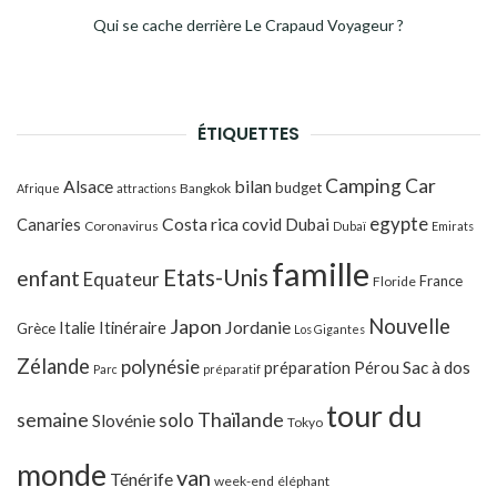
Qui se cache derrière Le Crapaud Voyageur ?
ÉTIQUETTES
Camping Car
Alsace
bilan
budget
Bangkok
Afrique
attractions
egypte
Costa rica
Canaries
covid
Dubai
Coronavirus
Dubaï
Emirats
famille
Etats-Unis
enfant
Equateur
France
Floride
Japon
Nouvelle
Jordanie
Italie
Itinéraire
Grèce
Los Gigantes
Zélande
polynésie
préparation
Pérou
Sac à dos
Parc
préparatif
tour du
Thaïlande
semaine
solo
Slovénie
Tokyo
monde
van
Ténérife
week-end
éléphant