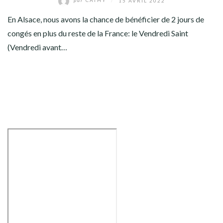
par
CATHY
/
15 AVRIL 2022
OCÉANIE
En Alsace, nous avons la chance de bénéficier de 2 jours de
congés en plus du reste de la France: le Vendredi Saint
AMÉRIQUE DU NORD
(Vendredi avant…
AMÉRIQUE CENTRALE
AMÉRIQUE DU SUD
TOUR DU MONDE 2020-2021
CONTACT