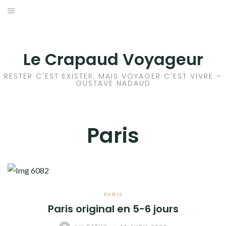
Aller
au
ACCEUIL
contenu
FRANCE
Le Crapaud Voyageur
ALSACE
RESTER C'EST EXISTER, MAIS VOYAGER C'EST VIVRE –
GUSTAVE NADAUD
HAUTE SAVOIE
PARIS
Paris
AUTRES
EUROPE
AFRIQUE
PARIS
Paris original en 5-6 jours
ASIE