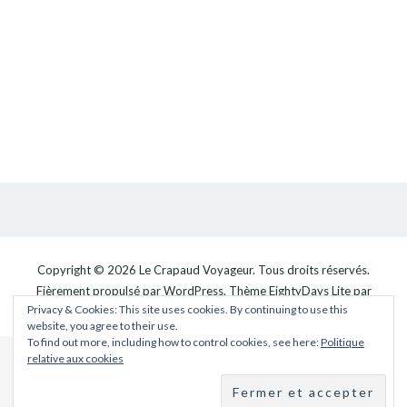
Copyright © 2026
Le Crapaud Voyageur
. Tous droits réservés.
Fièrement propulsé par
WordPress
. Thème
EightyDays Lite
par
Privacy & Cookies: This site uses cookies. By continuing to use this
GretaThemes.
website, you agree to their use.
To find out more, including how to control cookies, see here:
Politique
relative aux cookies