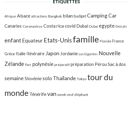
ÉTIQUETTES
Camping Car
Alsace
bilan
budget
Bangkok
Afrique
attractions
egypte
Costa rica
Canaries
covid
Dubai
Coronavirus
Dubaï
Emirats
famille
Etats-Unis
enfant
Equateur
France
Floride
Japon
Nouvelle
Jordanie
Italie
Itinéraire
Grèce
Los Gigantes
Zélande
polynésie
préparation
Pérou
Sac à dos
Parc
préparatif
tour du
Thaïlande
semaine
solo
Slovénie
Tokyo
monde
van
Ténérife
week-end
éléphant