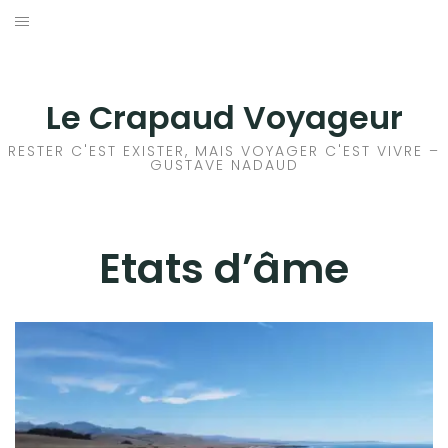
Aller
au
ACCEUIL
contenu
FRANCE
Le Crapaud Voyageur
EUROPE
RESTER C'EST EXISTER, MAIS VOYAGER C'EST VIVRE –
GUSTAVE NADAUD
AFRIQUE
ASIE
Etats d’âme
OCÉANIE
AMÉRIQUE DU NORD
AMÉRIQUE CENTRALE