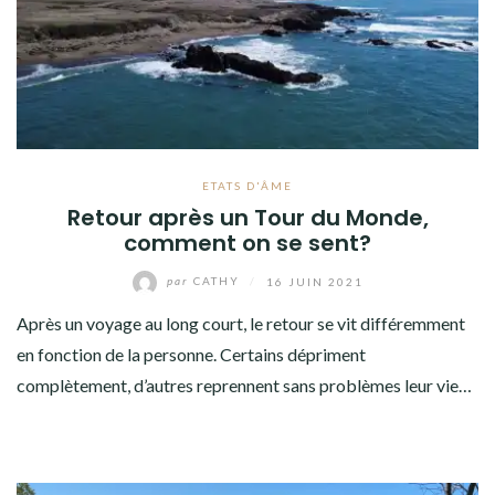
AMÉRIQUE DU SUD
TOUR DU MONDE 2020-2021
ETATS D’ÂME
LES PRÉPARATIFS
ETATS D'ÂME
OCÉANIE
Retour après un Tour du Monde,
comment on se sent?
AMÉRIQUE DU SUD
par
CATHY
/
16 JUIN 2021
ETATS-UNIS
Après un voyage au long court, le retour se vit différemment
COSTA RICA
en fonction de la personne. Certains dépriment
complètement, d’autres reprennent sans problèmes leur vie…
THAILANDE
RENCONTRES EN TOUR DU MONDE
CONTACT