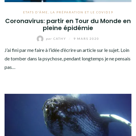
ETATS D'ÂME
,
LA PRÉPARATION ET LE COVID19
Coronavirus: partir en Tour du Monde en
pleine épidémie
par
CATHY
/
9 MARS 2020
J’ai fini par me faire à l’idée d’écrire un article sur le sujet. Loin
de tomber dans la psychose, pendant longtemps je ne pensais
pas…