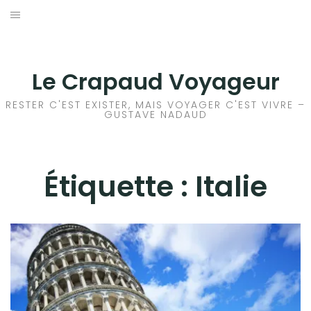
Aller
au
ACCEUIL
contenu
FRANCE
Le Crapaud Voyageur
EUROPE
RESTER C'EST EXISTER, MAIS VOYAGER C'EST VIVRE –
GUSTAVE NADAUD
AFRIQUE
ASIE
Étiquette :
Italie
OCÉANIE
AMÉRIQUE DU NORD
AMÉRIQUE CENTRALE