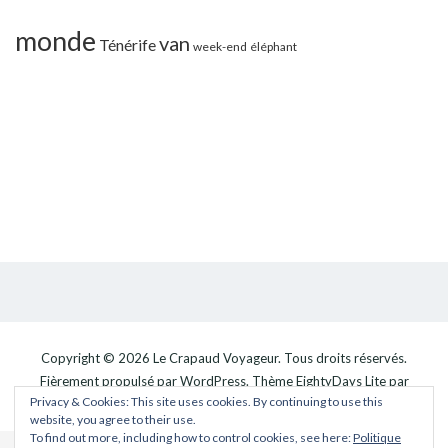
monde
van
Ténérife
week-end
éléphant
Copyright © 2026
Le Crapaud Voyageur
. Tous droits réservés.
Fièrement propulsé par
WordPress
. Thème
EightyDays Lite
par
Privacy & Cookies: This site uses cookies. By continuing to use this
GretaThemes.
website, you agree to their use.
To find out more, including how to control cookies, see here:
Politique