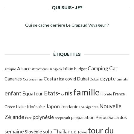
QUI SUIS-JE?
Qui se cache derrière Le Crapaud Voyageur ?
ÉTIQUETTES
Camping Car
Alsace
bilan
budget
Bangkok
Afrique
attractions
egypte
Costa rica
Canaries
covid
Dubai
Coronavirus
Dubaï
Emirats
famille
Etats-Unis
enfant
Equateur
France
Floride
Japon
Nouvelle
Jordanie
Italie
Itinéraire
Grèce
Los Gigantes
Zélande
polynésie
préparation
Pérou
Sac à dos
Parc
préparatif
tour du
Thaïlande
semaine
solo
Slovénie
Tokyo