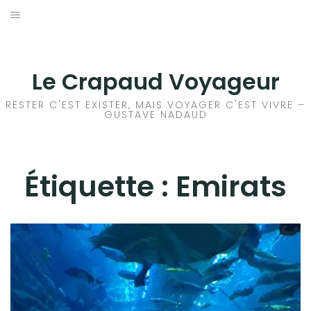
Aller
au
ACCEUIL
contenu
FRANCE
Le Crapaud Voyageur
EUROPE
RESTER C'EST EXISTER, MAIS VOYAGER C'EST VIVRE –
GUSTAVE NADAUD
AFRIQUE
ASIE
Étiquette :
Emirats
OCÉANIE
AMÉRIQUE DU NORD
AMÉRIQUE CENTRALE