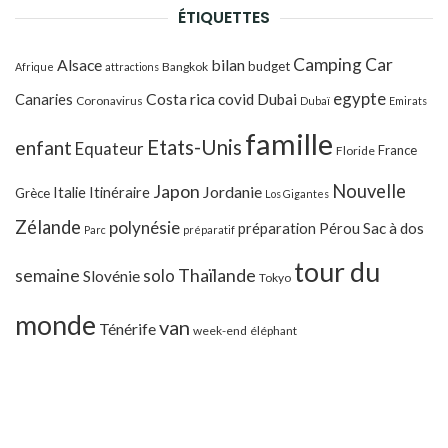
ÉTIQUETTES
Camping Car
Alsace
bilan
budget
Bangkok
Afrique
attractions
egypte
Costa rica
Canaries
covid
Dubai
Coronavirus
Dubaï
Emirats
famille
Etats-Unis
enfant
Equateur
France
Floride
Japon
Nouvelle
Jordanie
Italie
Itinéraire
Grèce
Los Gigantes
Zélande
polynésie
préparation
Pérou
Sac à dos
Parc
préparatif
tour du
Thaïlande
semaine
solo
Slovénie
Tokyo
monde
van
Ténérife
week-end
éléphant