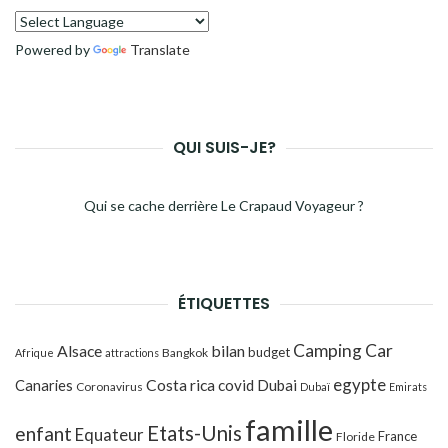
Powered by
Translate
QUI SUIS-JE?
Qui se cache derrière Le Crapaud Voyageur ?
ÉTIQUETTES
Camping Car
Alsace
bilan
budget
Bangkok
Afrique
attractions
egypte
Costa rica
Canaries
covid
Dubai
Coronavirus
Dubaï
Emirats
famille
Etats-Unis
enfant
Equateur
France
Floride