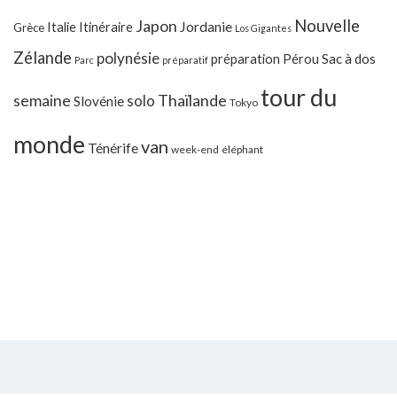
Japon
Nouvelle
Jordanie
Italie
Itinéraire
Grèce
Los Gigantes
Zélande
polynésie
préparation
Pérou
Sac à dos
Parc
préparatif
tour du
Thaïlande
semaine
solo
Slovénie
Tokyo
monde
van
Ténérife
week-end
éléphant