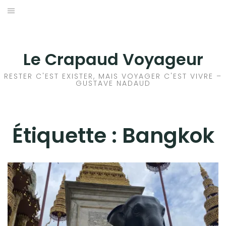
Aller
au
ACCEUIL
contenu
FRANCE
Le Crapaud Voyageur
EUROPE
RESTER C'EST EXISTER, MAIS VOYAGER C'EST VIVRE –
GUSTAVE NADAUD
AFRIQUE
ASIE
Étiquette :
Bangkok
OCÉANIE
AMÉRIQUE DU NORD
AMÉRIQUE CENTRALE