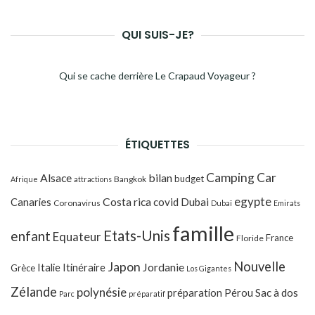
QUI SUIS-JE?
Qui se cache derrière Le Crapaud Voyageur ?
ÉTIQUETTES
Camping Car
Alsace
bilan
budget
Bangkok
Afrique
attractions
egypte
Costa rica
Canaries
covid
Dubai
Coronavirus
Dubaï
Emirats
famille
Etats-Unis
enfant
Equateur
France
Floride
Japon
Nouvelle
Jordanie
Italie
Itinéraire
Grèce
Los Gigantes
Zélande
polynésie
préparation
Pérou
Sac à dos
Parc
préparatif