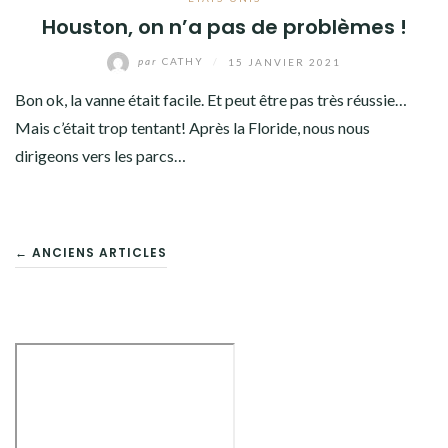
Houston, on n’a pas de problèmes !
par
CATHY
/
15 JANVIER 2021
Bon ok, la vanne était facile. Et peut être pas très réussie…
Mais c’était trop tentant! Après la Floride, nous nous
dirigeons vers les parcs…
NAVIGATION
← ANCIENS ARTICLES
DES
ARTICLES