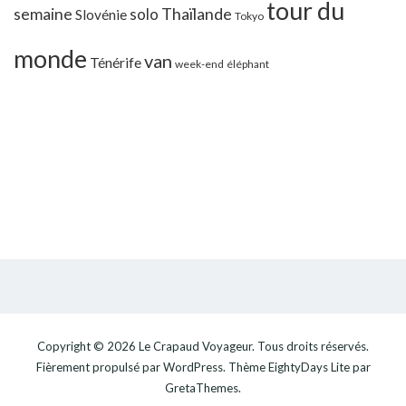
tour du
Thaïlande
semaine
solo
Slovénie
Tokyo
monde
van
Ténérife
week-end
éléphant
Copyright © 2026
Le Crapaud Voyageur
. Tous droits réservés.
Fièrement propulsé par
WordPress
. Thème
EightyDays Lite
par
GretaThemes.