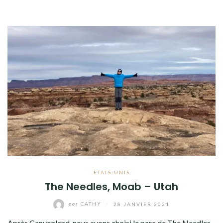
ETATS-UNIS
The Needles, Moab – Utah
par
CATHY
/
28 JANVIER 2021
Après Canyonland, nous avons choisi le parc de The Needles