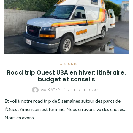
AMÉRIQUE DU SUD
TOUR DU MONDE 2020-2021
CONTACT
ETATS-UNIS
Road trip Ouest USA en hiver: itinéraire,
budget et conseils
par
CATHY
/
24 FÉVRIER 2021
Et voilà, notre road trip de 5 semaines autour des parcs de
l’Ouest Américain est terminé. Nous en avons vu des choses…
Nous en avons…