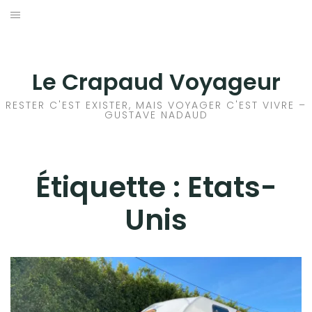
Aller
au
ACCEUIL
contenu
FRANCE
Le Crapaud Voyageur
EUROPE
RESTER C'EST EXISTER, MAIS VOYAGER C'EST VIVRE –
GUSTAVE NADAUD
AFRIQUE
ASIE
Étiquette :
Etats-
Unis
OCÉANIE
AMÉRIQUE DU NORD
AMÉRIQUE CENTRALE