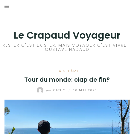
Aller
au
ACCEUIL
contenu
FRANCE
Le Crapaud Voyageur
EUROPE
RESTER C'EST EXISTER, MAIS VOYAGER C'EST VIVRE –
GUSTAVE NADAUD
AFRIQUE
ETATS D'ÂME
ASIE
Tour du monde: clap de fin?
OCÉANIE
par
CATHY
/
10 MAI 2021
AMÉRIQUE DU NORD
AMÉRIQUE CENTRALE