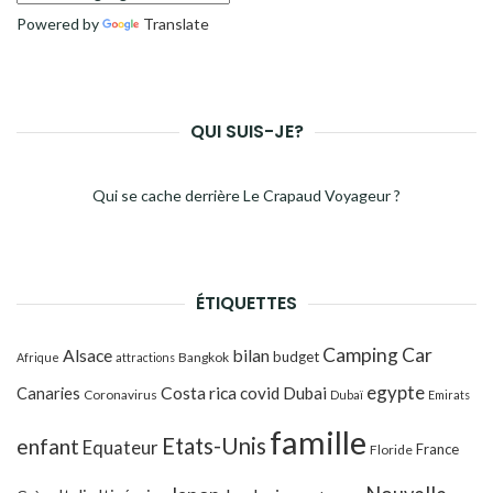
Powered by
Translate
QUI SUIS-JE?
Qui se cache derrière Le Crapaud Voyageur ?
ÉTIQUETTES
Camping Car
Alsace
bilan
budget
Bangkok
Afrique
attractions
egypte
Costa rica
Canaries
covid
Dubai
Coronavirus
Dubaï
Emirats
famille
Etats-Unis
enfant
Equateur
France
Floride