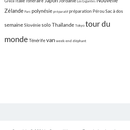
Japon
Nouvelle
Jordanie
Italie
Itinéraire
Grèce
Los Gigantes
Zélande
polynésie
préparation
Pérou
Sac à dos
Parc
préparatif
tour du
Thaïlande
semaine
solo
Slovénie
Tokyo
monde
van
Ténérife
week-end
éléphant