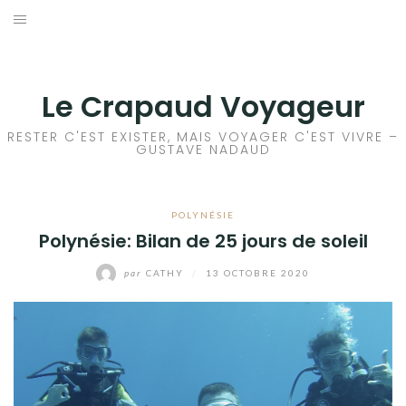
Aller
au
ACCEUIL
contenu
FRANCE
Le Crapaud Voyageur
EUROPE
RESTER C'EST EXISTER, MAIS VOYAGER C'EST VIVRE –
GUSTAVE NADAUD
AFRIQUE
POLYNÉSIE
ASIE
Polynésie: Bilan de 25 jours de soleil
OCÉANIE
par
CATHY
/
13 OCTOBRE 2020
AMÉRIQUE DU NORD
AMÉRIQUE CENTRALE