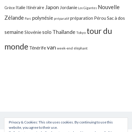
Japon
Nouvelle
Jordanie
Italie
Itinéraire
Grèce
Los Gigantes
Zélande
polynésie
préparation
Pérou
Sac à dos
Parc
préparatif
tour du
Thaïlande
semaine
solo
Slovénie
Tokyo
monde
van
Ténérife
week-end
éléphant
Privacy & Cookies: This site uses cookies. By continuing to use this
website, you agree to their use.