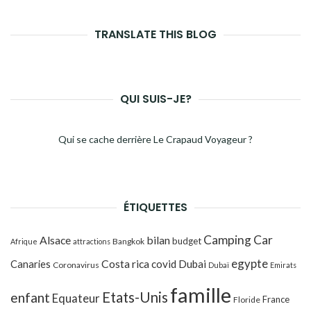
TRANSLATE THIS BLOG
QUI SUIS-JE?
Qui se cache derrière Le Crapaud Voyageur ?
ÉTIQUETTES
Camping Car
Alsace
bilan
budget
Bangkok
Afrique
attractions
egypte
Costa rica
Canaries
covid
Dubai
Coronavirus
Dubaï
Emirats
famille
Etats-Unis
enfant
Equateur
France
Floride