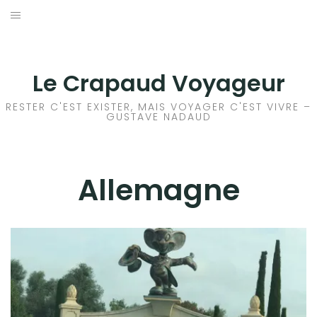
Aller
au
ACCEUIL
contenu
FRANCE
Le Crapaud Voyageur
EUROPE
RESTER C'EST EXISTER, MAIS VOYAGER C'EST VIVRE –
GUSTAVE NADAUD
ALLEMAGNE
ANGLETERRE
Allemagne
ESPAGNE
GRÈCE
ISLANDE
ITALIE
NORVÈGE