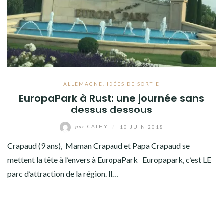
SLOVÉNIE
AFRIQUE
ASIE
ALLEMAGNE
,
IDÉES DE SORTIE
OCÉANIE
EuropaPark à Rust: une journée sans
dessus dessous
AMÉRIQUE DU NORD
par
CATHY
/
10 JUIN 2018
AMÉRIQUE CENTRALE
Crapaud (9 ans), Maman Crapaud et Papa Crapaud se
mettent la tête à l’envers à EuropaPark Europapark, c’est LE
AMÉRIQUE DU SUD
parc d’attraction de la région. Il…
TOUR DU MONDE 2020-2021
CONTACT