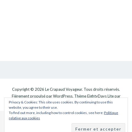
Copyright © 2026
Le Crapaud Voyageur
. Tous droits réservés.
Fièrement propulsé par
WordPress
. Thème
EightyDays Lite
par
Privacy & Cookies: This site uses cookies. By continuing to use this
GretaThemes.
website, you agree to their use.
To find out more, including how to control cookies, see here:
Politique
relative aux cookies