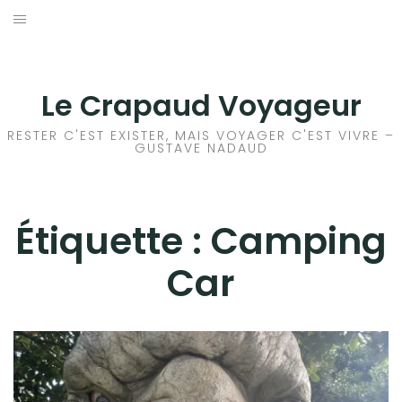
Aller
au
ACCEUIL
contenu
FRANCE
Le Crapaud Voyageur
EUROPE
RESTER C'EST EXISTER, MAIS VOYAGER C'EST VIVRE –
GUSTAVE NADAUD
AFRIQUE
Étiquette :
ASIE
Camping
Car
OCÉANIE
AMÉRIQUE DU NORD
AMÉRIQUE CENTRALE