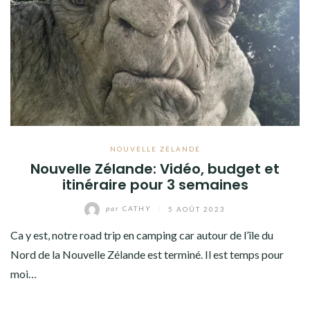
AMÉRIQUE DU SUD
TOUR DU MONDE 2020-2021
CONTACT
NOUVELLE ZÉLANDE
Nouvelle Zélande: Vidéo, budget et
itinéraire pour 3 semaines
par
CATHY
/
5 AOÛT 2023
Ca y est, notre road trip en camping car autour de l’île du
Nord de la Nouvelle Zélande est terminé. Il est temps pour
moi…