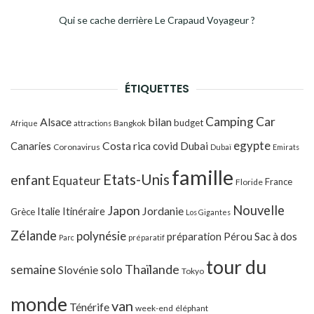
Qui se cache derrière Le Crapaud Voyageur ?
ÉTIQUETTES
Camping Car
Alsace
bilan
budget
Bangkok
Afrique
attractions
egypte
Costa rica
Canaries
covid
Dubai
Coronavirus
Dubaï
Emirats
famille
Etats-Unis
enfant
Equateur
France
Floride
Japon
Nouvelle
Jordanie
Italie
Itinéraire
Grèce
Los Gigantes
Zélande
polynésie
préparation
Pérou
Sac à dos
Parc
préparatif
tour du
Thaïlande
semaine
solo
Slovénie
Tokyo
monde
van
Ténérife
week-end
éléphant