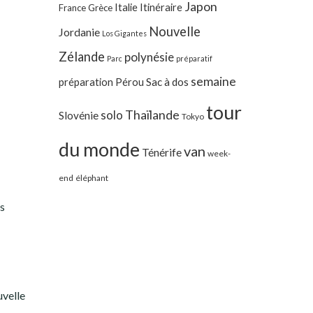
Japon
Italie
Itinéraire
France
Grèce
Nouvelle
Jordanie
Los Gigantes
Zélande
polynésie
Parc
préparatif
semaine
préparation
Pérou
Sac à dos
tour
Thaïlande
solo
Slovénie
Tokyo
du monde
van
Ténérife
week-
end
éléphant
ns
uvelle