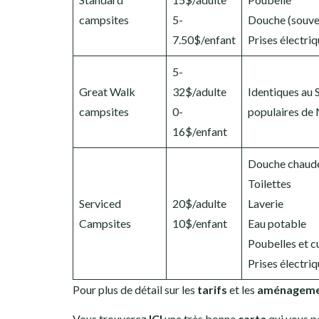
campsites
5-
Douche (souve
7.50$/enfant
Prises électri
5-
Great Walk
32$/adulte
Identiques au 
campsites
0-
populaires de
16$/enfant
Douche chaud
Toilettes
Serviced
20$/adulte
Laverie
Campsites
10$/enfant
Eau potable
Poubelles et c
Prises électri
Pour plus de détail sur les
tarifs
et les
aménageme
Vous trouverez
ICI
une très bonne
carte
qui vous p