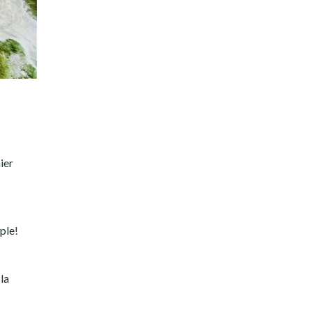
ier
mple!
 la