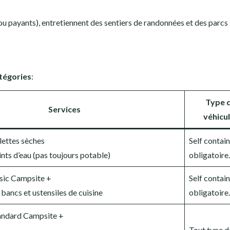
 ou payants), entretiennent des sentiers de randonnées et des parcs
tégories
:
Type 
Services
véhicu
ilettes sèches
Self contai
ints d’eau (pas toujours potable)
obligatoire.
sic Campsite +
Self contai
 bancs et ustensiles de cuisine
obligatoire.
tandard Campsite +
Tout type d