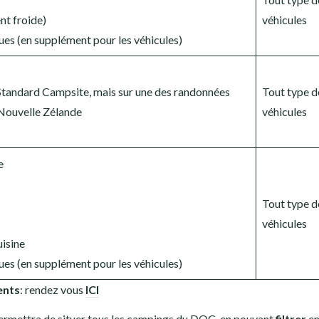
nt froide)
véhicules
ques (en supplément pour les véhicules)
Standard Campsite, mais sur une des randonnées
Tout type d
 Nouvelle Zélande
véhicules
e
Tout type d
véhicules
uisine
ques (en supplément pour les véhicules)
nts
: rendez vous
ICI
ermettra de situer tous les campings du DOC, en pouvant
filtrer
e