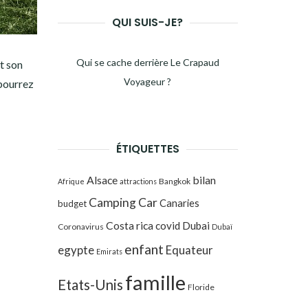
QUI SUIS-JE?
Qui se cache derrière Le Crapaud
t son
Voyageur ?
 pourrez
ÉTIQUETTES
Alsace
bilan
Bangkok
Afrique
attractions
Camping Car
Canaries
budget
Costa rica
covid
Dubai
Coronavirus
Dubaï
enfant
egypte
Equateur
Emirats
famille
Etats-Unis
Floride