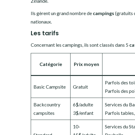
Zélande.
Ils gèrent un grand nombre de
campings
(gratuits
nationaux.
Les tarifs
Concernant les campings, ils sont classés dans 5
ca
Catégorie
Prix moyen
Parfois des to
Basic Campsite
Gratuit
Parfois des po
Backcountry
6$/adulte
Services du Ba
campsites
3$/enfant
Parfois tables,
10-
Services du S
Standard
15$/adulte
Poubelle