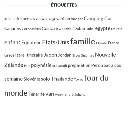
ÉTIQUETTES
Camping Car
Alsace
bilan
budget
Bangkok
Afrique
attractions
egypte
Costa rica
Canaries
covid
Dubai
Coronavirus
Dubaï
Emirats
famille
Etats-Unis
enfant
Equateur
France
Floride
Japon
Nouvelle
Jordanie
Italie
Itinéraire
Grèce
Los Gigantes
Zélande
polynésie
préparation
Pérou
Sac à dos
Parc
préparatif
tour du
Thaïlande
semaine
solo
Slovénie
Tokyo
monde
van
Ténérife
week-end
éléphant