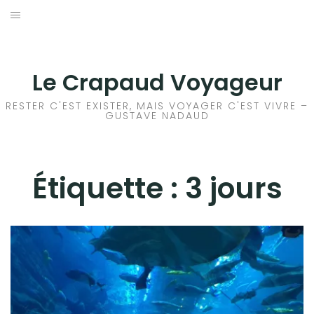
Aller
au
ACCEUIL
contenu
FRANCE
Le Crapaud Voyageur
EUROPE
RESTER C'EST EXISTER, MAIS VOYAGER C'EST VIVRE –
GUSTAVE NADAUD
AFRIQUE
ASIE
Étiquette :
3 jours
OCÉANIE
AMÉRIQUE DU NORD
AMÉRIQUE CENTRALE