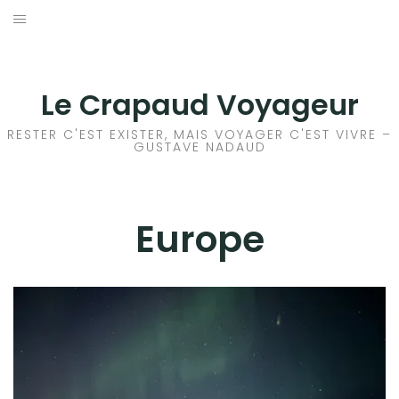
Aller
au
ACCEUIL
contenu
FRANCE
Le Crapaud Voyageur
EUROPE
RESTER C'EST EXISTER, MAIS VOYAGER C'EST VIVRE –
GUSTAVE NADAUD
AFRIQUE
ASIE
Europe
OCÉANIE
AMÉRIQUE DU NORD
AMÉRIQUE CENTRALE