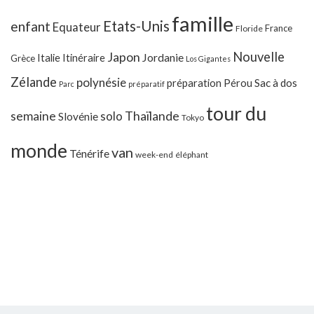
famille
Etats-Unis
enfant
Equateur
France
Floride
Japon
Nouvelle
Jordanie
Italie
Itinéraire
Grèce
Los Gigantes
Zélande
polynésie
préparation
Pérou
Sac à dos
Parc
préparatif
tour du
Thaïlande
semaine
solo
Slovénie
Tokyo
monde
van
Ténérife
week-end
éléphant