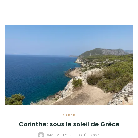
GRÈCE
Corinthe: sous le soleil de Grèce
par
CATHY
/
8 AOÛT 2021