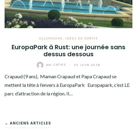
ALLEMAGNE
,
IDÉES DE SORTIE
EuropaPark à Rust: une journée sans
dessus dessous
par
CATHY
/
10 JUIN 2018
Crapaud (9 ans), Maman Crapaud et Papa Crapaud se
mettent la tête à l’envers à EuropaPark Europapark, c’est LE
parc d’attraction de la région. Il…
NAVIGATION
← ANCIENS ARTICLES