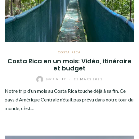
AMÉRIQUE DU SUD
TOUR DU MONDE 2020-2021
ETATS D’ÂME
COSTA RICA
LES PRÉPARATIFS
Costa Rica en un mois: Vidéo, itinéraire
et budget
OCÉANIE
par
CATHY
/
25 MARS 2021
AMÉRIQUE DU SUD
Notre trip d’un mois au Costa Rica touche déjà à sa fin. Ce
ETATS-UNIS
pays d’Amérique Centrale n’était pas prévu dans notre tour du
monde, c’est…
COSTA RICA
THAILANDE
RENCONTRES EN TOUR DU MONDE