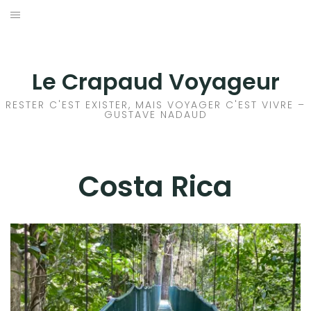
Aller
au
ACCEUIL
contenu
FRANCE
Le Crapaud Voyageur
EUROPE
RESTER C'EST EXISTER, MAIS VOYAGER C'EST VIVRE –
GUSTAVE NADAUD
AFRIQUE
ASIE
Costa Rica
OCÉANIE
AMÉRIQUE DU NORD
AMÉRIQUE CENTRALE
COSTA RICA