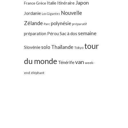
Japon
Italie
Itinéraire
France
Grèce
Nouvelle
Jordanie
Los Gigantes
Zélande
polynésie
Parc
préparatif
semaine
préparation
Pérou
Sac à dos
tour
Thaïlande
solo
Slovénie
Tokyo
du monde
van
Ténérife
week-
end
éléphant