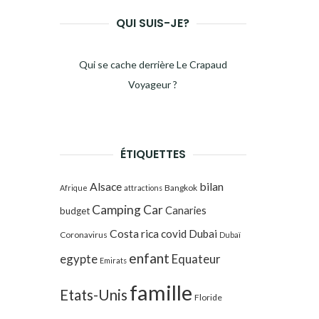
QUI SUIS-JE?
Qui se cache derrière Le Crapaud
Voyageur ?
ÉTIQUETTES
Alsace
bilan
Bangkok
Afrique
attractions
Camping Car
Canaries
budget
Costa rica
covid
Dubai
Coronavirus
Dubaï
enfant
egypte
Equateur
Emirats
famille
Etats-Unis
Floride