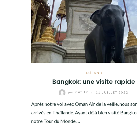
AMÉRIQUE DU SUD
TOUR DU MONDE 2020-2021
CONTACT
THAÏLANDE
Bangkok: une visite rapide
par
CATHY
/
11 JUILLET 2022
Après notre vol avec Oman Air de la veille, nous 
arrivés en Thaïlande. Ayant déjà bien visité Bangko
notre Tour du Monde,…