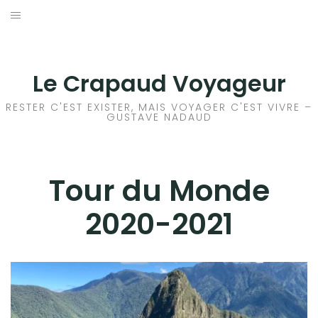
Aller
au
ACCEUIL
contenu
FRANCE
Le Crapaud Voyageur
EUROPE
RESTER C'EST EXISTER, MAIS VOYAGER C'EST VIVRE –
GUSTAVE NADAUD
AFRIQUE
ASIE
Tour du Monde
2020-2021
OCÉANIE
AMÉRIQUE DU NORD
AMÉRIQUE CENTRALE