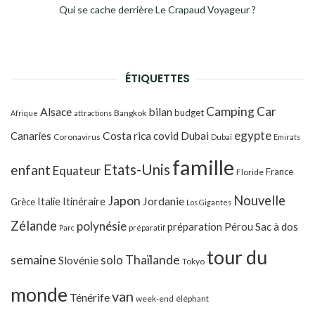
Qui se cache derrière Le Crapaud Voyageur ?
ÉTIQUETTES
Camping Car
Alsace
bilan
budget
Bangkok
Afrique
attractions
egypte
Costa rica
Canaries
covid
Dubai
Coronavirus
Dubaï
Emirats
famille
Etats-Unis
enfant
Equateur
France
Floride
Japon
Nouvelle
Jordanie
Italie
Itinéraire
Grèce
Los Gigantes
Zélande
polynésie
préparation
Pérou
Sac à dos
Parc
préparatif
tour du
Thaïlande
semaine
solo
Slovénie
Tokyo
monde
van
Ténérife
week-end
éléphant