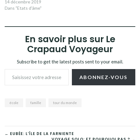
14 décembre 2019
Dans "Etats d'âme"
En savoir plus sur Le
Crapaud Voyageur
Subscribe to get the latest posts sent to your email.
Saisissez votre adresse e-mail…
ABONNEZ-VOUS
école
famille
tour du monde
NAVIGATION
← EUBÉE: L’ÎLE DE LA FARNIENTE
VOYAGE SOLO: ET POURQUOI PAS ? →