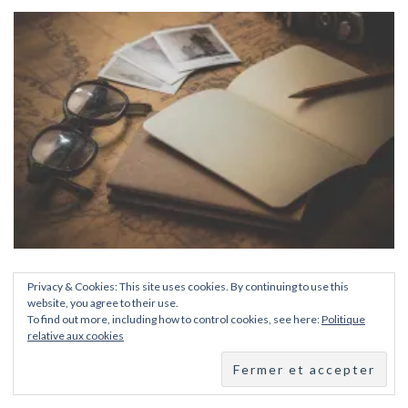
Tour du Monde: départ dans moins d’un mois !
Privacy & Cookies: This site uses cookies. By continuing to use this
19 août 2020
website, you agree to their use.
To find out more, including how to control cookies, see here:
Politique
relative aux cookies
7 commentaires