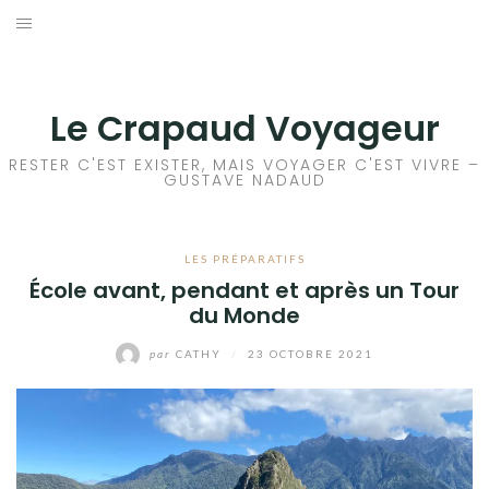
Aller
au
ACCEUIL
contenu
FRANCE
Le Crapaud Voyageur
EUROPE
RESTER C'EST EXISTER, MAIS VOYAGER C'EST VIVRE –
GUSTAVE NADAUD
AFRIQUE
LES PRÉPARATIFS
ASIE
École avant, pendant et après un Tour
du Monde
OCÉANIE
par
CATHY
/
23 OCTOBRE 2021
AMÉRIQUE DU NORD
AMÉRIQUE CENTRALE