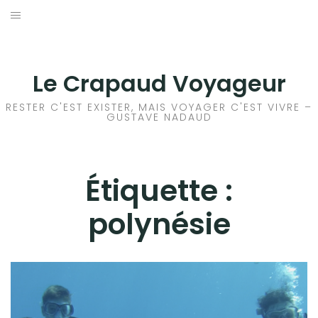
Aller
au
ACCEUIL
contenu
FRANCE
Le Crapaud Voyageur
EUROPE
RESTER C'EST EXISTER, MAIS VOYAGER C'EST VIVRE –
GUSTAVE NADAUD
AFRIQUE
ASIE
Étiquette :
polynésie
OCÉANIE
AMÉRIQUE DU NORD
AMÉRIQUE CENTRALE