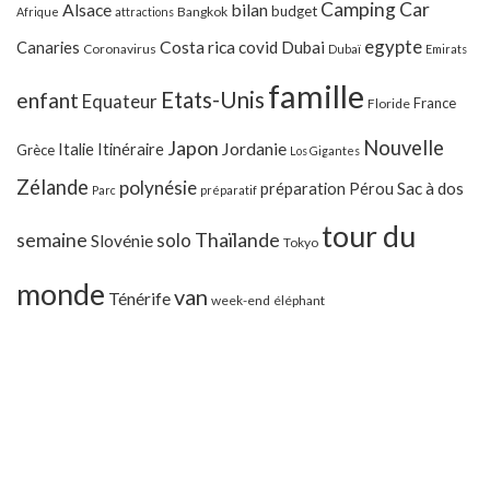
Camping Car
Alsace
bilan
budget
Bangkok
Afrique
attractions
egypte
Costa rica
Canaries
covid
Dubai
Coronavirus
Dubaï
Emirats
famille
Etats-Unis
enfant
Equateur
France
Floride
Japon
Nouvelle
Jordanie
Italie
Itinéraire
Grèce
Los Gigantes
Zélande
polynésie
préparation
Pérou
Sac à dos
Parc
préparatif
tour du
Thaïlande
semaine
solo
Slovénie
Tokyo
monde
van
Ténérife
week-end
éléphant