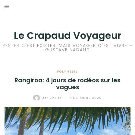
Aller
au
ACCEUIL
contenu
FRANCE
Le Crapaud Voyageur
EUROPE
RESTER C'EST EXISTER, MAIS VOYAGER C'EST VIVRE –
GUSTAVE NADAUD
AFRIQUE
POLYNÉSIE
ASIE
Rangiroa: 4 jours de rodéos sur les
vagues
OCÉANIE
par
CATHY
/
4 OCTOBRE 2020
AMÉRIQUE DU NORD
AMÉRIQUE CENTRALE