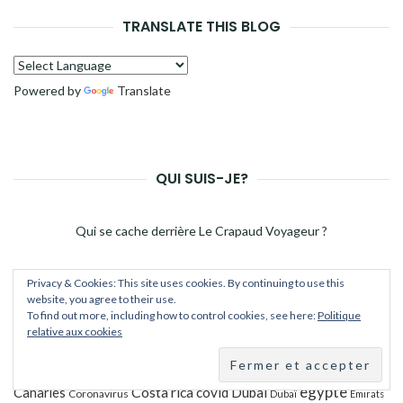
TRANSLATE THIS BLOG
Powered by
Translate
QUI SUIS-JE?
Qui se cache derrière Le Crapaud Voyageur ?
Privacy & Cookies: This site uses cookies. By continuing to use this
website, you agree to their use.
ÉTIQUETTES
To find out more, including how to control cookies, see here:
Politique
relative aux cookies
Camping Car
Alsace
bilan
budget
Bangkok
Afrique
attractions
egypte
Costa rica
Canaries
covid
Dubai
Coronavirus
Dubaï
Emirats