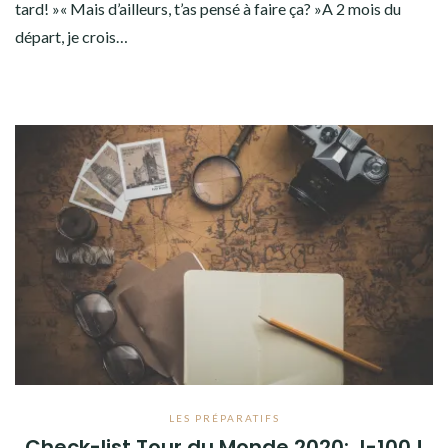
tard! »« Mais d’ailleurs, t’as pensé à faire ça? »A 2 mois du
départ, je crois…
LES PRÉPARATIFS
Check-list Tour du Monde 2020: J-100 !