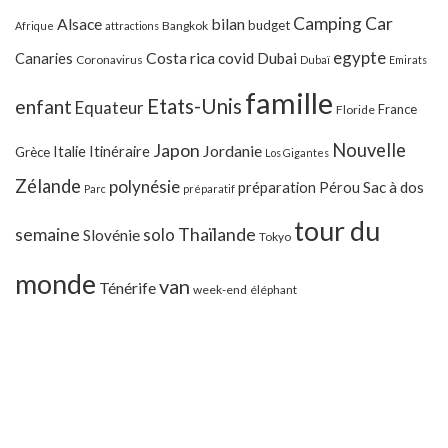
Camping Car
Alsace
bilan
budget
Bangkok
Afrique
attractions
egypte
Costa rica
Canaries
covid
Dubai
Coronavirus
Dubaï
Emirats
famille
Etats-Unis
enfant
Equateur
France
Floride
Japon
Nouvelle
Jordanie
Italie
Itinéraire
Grèce
Los Gigantes
Zélande
polynésie
préparation
Pérou
Sac à dos
Parc
préparatif
tour du
Thaïlande
semaine
solo
Slovénie
Tokyo
monde
van
Ténérife
week-end
éléphant