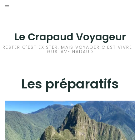
Aller
au
ACCEUIL
contenu
FRANCE
Le Crapaud Voyageur
EUROPE
RESTER C'EST EXISTER, MAIS VOYAGER C'EST VIVRE –
GUSTAVE NADAUD
AFRIQUE
ASIE
Les préparatifs
OCÉANIE
AMÉRIQUE DU NORD
AMÉRIQUE CENTRALE