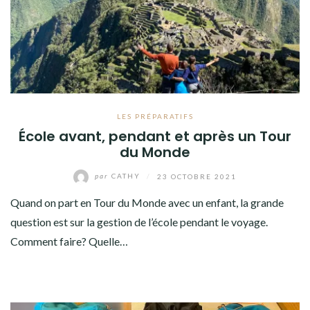
AMÉRIQUE DU SUD
TOUR DU MONDE 2020-2021
ETATS D’ÂME
LES PRÉPARATIFS
LES PRÉPARATIFS
OCÉANIE
École avant, pendant et après un Tour
du Monde
AMÉRIQUE DU SUD
par
CATHY
/
23 OCTOBRE 2021
ETATS-UNIS
Quand on part en Tour du Monde avec un enfant, la grande
COSTA RICA
question est sur la gestion de l’école pendant le voyage.
Comment faire? Quelle…
THAILANDE
RENCONTRES EN TOUR DU MONDE
CONTACT