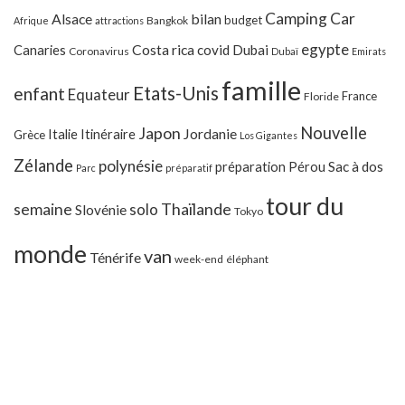
Camping Car
Alsace
bilan
budget
Bangkok
Afrique
attractions
egypte
Costa rica
Canaries
covid
Dubai
Coronavirus
Dubaï
Emirats
famille
Etats-Unis
enfant
Equateur
France
Floride
Japon
Nouvelle
Jordanie
Italie
Itinéraire
Grèce
Los Gigantes
Zélande
polynésie
préparation
Pérou
Sac à dos
Parc
préparatif
tour du
Thaïlande
semaine
solo
Slovénie
Tokyo
monde
van
Ténérife
week-end
éléphant