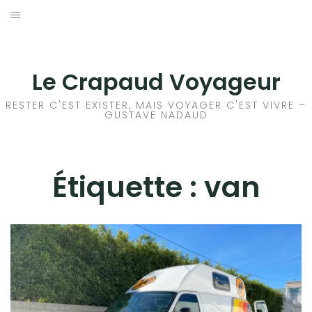
Aller
au
ACCEUIL
contenu
FRANCE
Le Crapaud Voyageur
EUROPE
RESTER C'EST EXISTER, MAIS VOYAGER C'EST VIVRE –
GUSTAVE NADAUD
AFRIQUE
ASIE
Étiquette :
van
OCÉANIE
AMÉRIQUE DU NORD
AMÉRIQUE CENTRALE