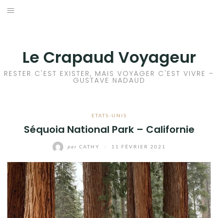
Aller
au
ACCEUIL
contenu
FRANCE
Le Crapaud Voyageur
EUROPE
RESTER C'EST EXISTER, MAIS VOYAGER C'EST VIVRE –
GUSTAVE NADAUD
AFRIQUE
ETATS-UNIS
ASIE
Séquoia National Park – Californie
OCÉANIE
par
CATHY
/
11 FÉVRIER 2021
AMÉRIQUE DU NORD
AMÉRIQUE CENTRALE