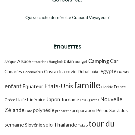
Qui se cache derrière Le Crapaud Voyageur ?
ÉTIQUETTES
Camping Car
Alsace
bilan
budget
Bangkok
Afrique
attractions
egypte
Costa rica
Canaries
covid
Dubai
Coronavirus
Dubaï
Emirats
famille
Etats-Unis
enfant
Equateur
France
Floride
Japon
Nouvelle
Jordanie
Italie
Itinéraire
Grèce
Los Gigantes
Zélande
polynésie
préparation
Pérou
Sac à dos
Parc
préparatif
tour du
Thaïlande
semaine
solo
Slovénie
Tokyo