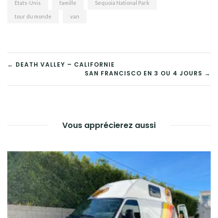
Etats-Unis
famille
Sequoia National Park
tour du monde
van
NAVIGATION
← DEATH VALLEY – CALIFORNIE
SAN FRANCISCO EN 3 OU 4 JOURS →
DE
L’ARTICLE
Vous apprécierez aussi