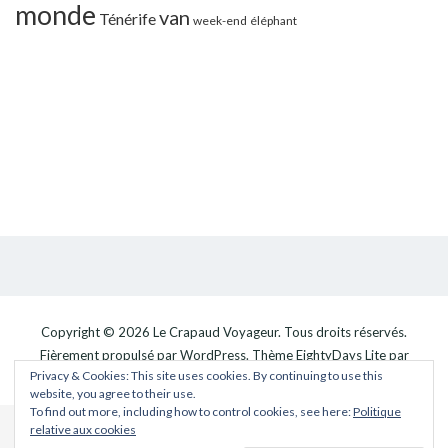
monde
van
Ténérife
week-end
éléphant
Copyright © 2026
Le Crapaud Voyageur
. Tous droits réservés.
Fièrement propulsé par
WordPress
. Thème
EightyDays Lite
par
Privacy & Cookies: This site uses cookies. By continuing to use this
GretaThemes.
website, you agree to their use.
To find out more, including how to control cookies, see here:
Politique
relative aux cookies