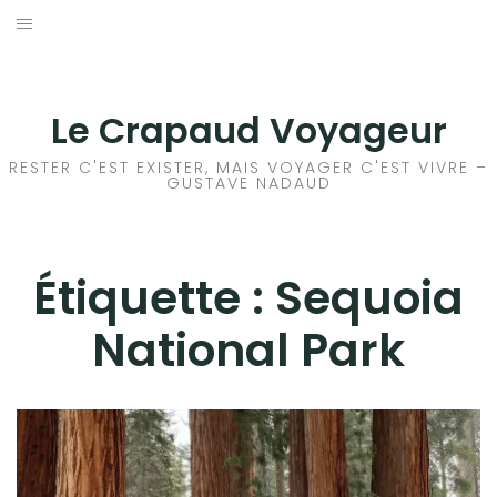
Aller
au
ACCEUIL
contenu
FRANCE
Le Crapaud Voyageur
EUROPE
RESTER C'EST EXISTER, MAIS VOYAGER C'EST VIVRE –
GUSTAVE NADAUD
AFRIQUE
ASIE
Étiquette :
Sequoia
National Park
OCÉANIE
AMÉRIQUE DU NORD
AMÉRIQUE CENTRALE