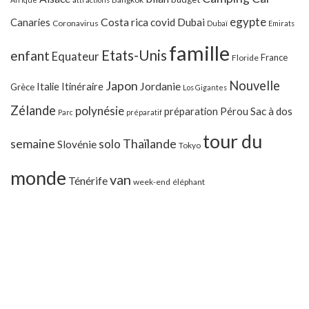
egypte
Costa rica
Canaries
covid
Dubai
Coronavirus
Dubaï
Emirats
famille
Etats-Unis
enfant
Equateur
France
Floride
Japon
Nouvelle
Jordanie
Italie
Itinéraire
Grèce
Los Gigantes
Zélande
polynésie
préparation
Pérou
Sac à dos
Parc
préparatif
tour du
Thaïlande
semaine
solo
Slovénie
Tokyo
monde
van
Ténérife
week-end
éléphant