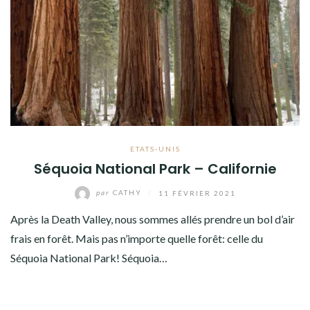
AMÉRIQUE DU SUD
TOUR DU MONDE 2020-2021
CONTACT
ETATS-UNIS
Séquoia National Park – Californie
par
CATHY
/
11 FÉVRIER 2021
Après la Death Valley, nous sommes allés prendre un bol d’air
frais en forêt. Mais pas n’importe quelle forêt: celle du
Séquoia National Park! Séquoia…