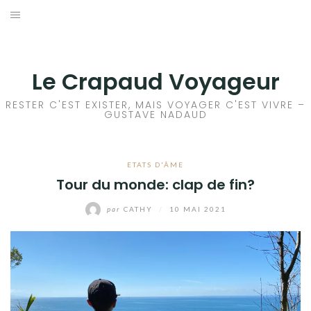
Aller
au
ACCEUIL
contenu
FRANCE
Le Crapaud Voyageur
EUROPE
RESTER C'EST EXISTER, MAIS VOYAGER C'EST VIVRE –
GUSTAVE NADAUD
AFRIQUE
ETATS D'ÂME
ASIE
Tour du monde: clap de fin?
OCÉANIE
par
CATHY
/
10 MAI 2021
AMÉRIQUE DU NORD
AMÉRIQUE CENTRALE