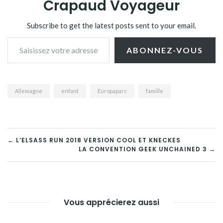
Crapaud Voyageur
Subscribe to get the latest posts sent to your email.
Saisissez votre adresse e-mail…
ABONNEZ-VOUS
Allemagne
enfant
Europaparc
famille
NAVIGATION
← L’ELSASS RUN 2018 VERSION COOL ET KNECKES
LA CONVENTION GEEK UNCHAINED 3 →
DE
L’ARTICLE
Vous apprécierez aussi