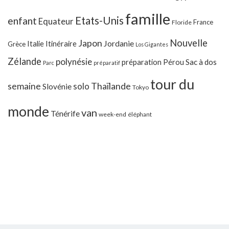
famille
Etats-Unis
enfant
Equateur
France
Floride
Japon
Nouvelle
Jordanie
Italie
Itinéraire
Grèce
Los Gigantes
Zélande
polynésie
préparation
Pérou
Sac à dos
Parc
préparatif
tour du
Thaïlande
semaine
solo
Slovénie
Tokyo
monde
van
Ténérife
week-end
éléphant