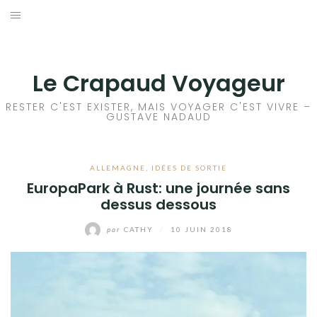
Aller
au
ACCEUIL
contenu
FRANCE
Le Crapaud Voyageur
EUROPE
RESTER C'EST EXISTER, MAIS VOYAGER C'EST VIVRE –
GUSTAVE NADAUD
AFRIQUE
ALLEMAGNE
,
IDÉES DE SORTIE
ASIE
EuropaPark à Rust: une journée sans
dessus dessous
OCÉANIE
par
CATHY
/
10 JUIN 2018
AMÉRIQUE DU NORD
AMÉRIQUE CENTRALE