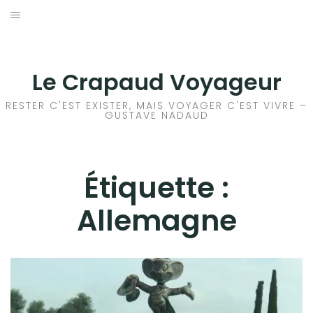
Aller
au
ACCEUIL
contenu
FRANCE
Le Crapaud Voyageur
EUROPE
RESTER C'EST EXISTER, MAIS VOYAGER C'EST VIVRE –
GUSTAVE NADAUD
AFRIQUE
ASIE
Étiquette :
Allemagne
OCÉANIE
AMÉRIQUE DU NORD
AMÉRIQUE CENTRALE