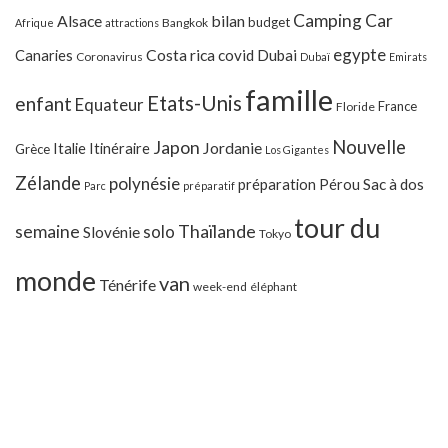
Camping Car
Alsace
bilan
budget
Bangkok
Afrique
attractions
egypte
Costa rica
Canaries
covid
Dubai
Coronavirus
Dubaï
Emirats
famille
Etats-Unis
enfant
Equateur
France
Floride
Japon
Nouvelle
Jordanie
Italie
Itinéraire
Grèce
Los Gigantes
Zélande
polynésie
préparation
Pérou
Sac à dos
Parc
préparatif
tour du
Thaïlande
semaine
solo
Slovénie
Tokyo
monde
van
Ténérife
week-end
éléphant