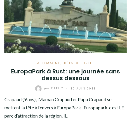
AMÉRIQUE DU SUD
TOUR DU MONDE 2020-2021
CONTACT
ALLEMAGNE
,
IDÉES DE SORTIE
EuropaPark à Rust: une journée sans
dessus dessous
par
CATHY
/
10 JUIN 2018
Crapaud (9 ans), Maman Crapaud et Papa Crapaud se
mettent la tête à l’envers à EuropaPark Europapark, c’est LE
parc d’attraction de la région. Il…