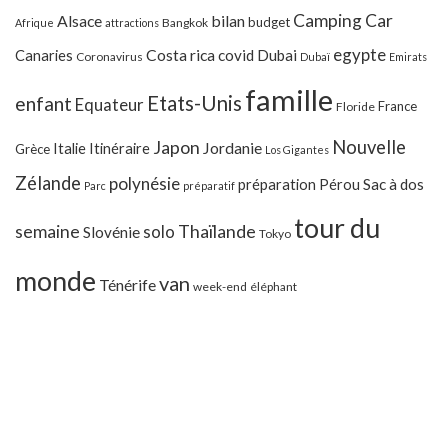
Camping Car
Alsace
bilan
budget
Bangkok
Afrique
attractions
egypte
Costa rica
Canaries
covid
Dubai
Coronavirus
Dubaï
Emirats
famille
Etats-Unis
enfant
Equateur
France
Floride
Japon
Nouvelle
Jordanie
Italie
Itinéraire
Grèce
Los Gigantes
Zélande
polynésie
préparation
Pérou
Sac à dos
Parc
préparatif
tour du
Thaïlande
semaine
solo
Slovénie
Tokyo
monde
van
Ténérife
week-end
éléphant