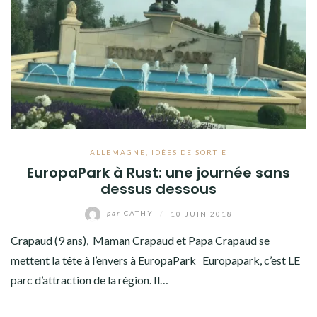
AMÉRIQUE DU SUD
TOUR DU MONDE 2020-2021
CONTACT
ALLEMAGNE
,
IDÉES DE SORTIE
EuropaPark à Rust: une journée sans
dessus dessous
par
CATHY
/
10 JUIN 2018
Crapaud (9 ans), Maman Crapaud et Papa Crapaud se
mettent la tête à l’envers à EuropaPark Europapark, c’est LE
parc d’attraction de la région. Il…