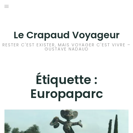
Aller
au
ACCEUIL
contenu
FRANCE
Le Crapaud Voyageur
EUROPE
RESTER C'EST EXISTER, MAIS VOYAGER C'EST VIVRE –
GUSTAVE NADAUD
AFRIQUE
ASIE
Étiquette :
Europaparc
OCÉANIE
AMÉRIQUE DU NORD
AMÉRIQUE CENTRALE