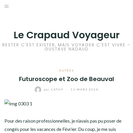
Aller
au
ACCEUIL
contenu
FRANCE
Le Crapaud Voyageur
EUROPE
RESTER C'EST EXISTER, MAIS VOYAGER C'EST VIVRE –
GUSTAVE NADAUD
AFRIQUE
AUTRES
ASIE
Futuroscope et Zoo de Beauval
OCÉANIE
par
CATHY
/
11 MARS 2024
AMÉRIQUE DU NORD
AMÉRIQUE CENTRALE
Pour des raison professionnelles, je n’avais pas pu poser de
congés pour les vacances de Février. Du coup, je me suis