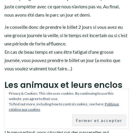
juste compléter avec ce que nous n’avions pas vu. Au final,
nous avons été dans le parc un jour et demi.
Je conseille donc de prendre le billet 2 jours si vous avez eu
une grosse journée la veille, si le temps est incertain ou si c’est
une période de forte affluence.
En cas de beau temps et sans être fatigué d’une grosse
journée, vous pouvez prendre le billet un jour (a moins que
vous voulez vraiment tout faire…)
Les animaux et leurs enclos
au Zoo de Beauval
Privacy & Cookies: This site uses cookies. By continuing to use this
website, you agree to their use.
To find out more, including how to control cookies, see here:
Politique
Bon. Le zoo de Beauval a été élu 4e Zoo le plus beau au
relative aux cookies
monde, c’est pas pour rien. C’est beau, c’est grand, les animaux
ont de la place…
Un peu partout, vous circulez sur des passerelles qui