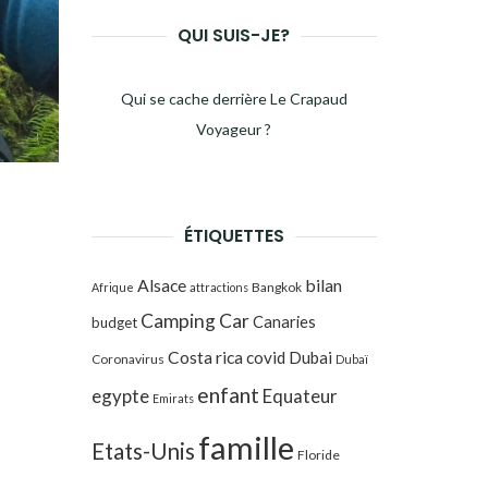
QUI SUIS-JE?
Qui se cache derrière Le Crapaud
Voyageur ?
ÉTIQUETTES
Alsace
bilan
Bangkok
Afrique
attractions
Camping Car
Canaries
budget
Costa rica
covid
Dubai
Coronavirus
Dubaï
enfant
egypte
Equateur
Emirats
famille
Etats-Unis
Floride