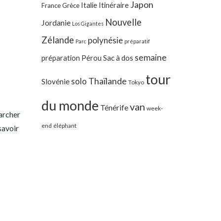
Japon
Italie
Itinéraire
France
Grèce
Nouvelle
Jordanie
Los Gigantes
Zélande
polynésie
Parc
préparatif
semaine
préparation
Pérou
Sac à dos
tour
Thaïlande
solo
Slovénie
Tokyo
du monde
van
Ténérife
week-
marcher
end
éléphant
savoir
!