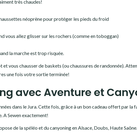
raiment très chaudes!
haussettes néoprène pour protéger les pieds du froid
d vous allez glisser sur les rochers (comme en toboggan)
and la marche est trop risquée.
lot et vous chausser de baskets (ou chaussures de randonnée). Attent
es une fois votre sortie terminée!
ing avec Aventure et Cany
nnées dans le Jura. Cette fois, grâce à un bon cadeau offert par la f
ace. A Sewen exactement!
propose de la spéléo et du canyoning en Alsace, Doubs, Haute Saôn