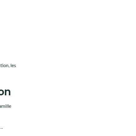
ion, les
on
amille
e…