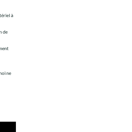
ériel à
n de
iment
moi ne