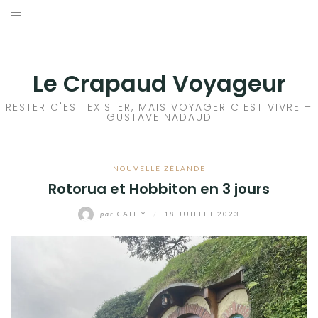
Aller
au
ACCEUIL
contenu
FRANCE
Le Crapaud Voyageur
EUROPE
RESTER C'EST EXISTER, MAIS VOYAGER C'EST VIVRE –
GUSTAVE NADAUD
AFRIQUE
NOUVELLE ZÉLANDE
ASIE
Rotorua et Hobbiton en 3 jours
OCÉANIE
par
CATHY
/
18 JUILLET 2023
AMÉRIQUE DU NORD
AMÉRIQUE CENTRALE