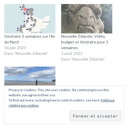
Itinéraire 3 semaines sur l’île
Nouvelle Zélande: Vidéo,
du Nord
budget et itinéraire pour 3
16 juin 2023
semaines
Dans "Nouvelle Zélande"
5 août 2023
Dans "Nouvelle Zélande"
Privacy & Cookies: This site uses cookies. By continuing to use this
website, you agree to their use.
Hot Water Beach et retour
To find out more, including how to control cookies, see here:
Politique
du camping car
relative aux cookies
21 juillet 2023
Dans "Nouvelle Zélande"