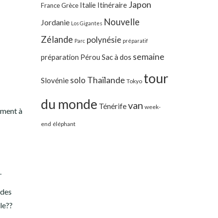
Japon
Italie
Itinéraire
France
Grèce
Nouvelle
Jordanie
Los Gigantes
Zélande
polynésie
Parc
préparatif
semaine
préparation
Pérou
Sac à dos
tour
Thaïlande
solo
Slovénie
Tokyo
du monde
van
Ténérife
week-
ument à
end
éléphant
.
 des
le??