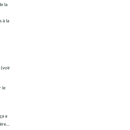
e la
 à la
 (voir
 le
ça a
tière…