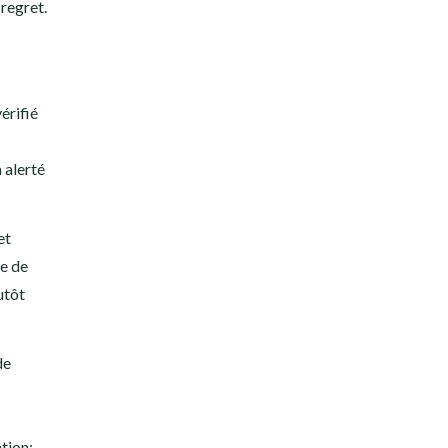
 regret.
érifié
 alerté
et
ge de
utôt
de
tion: