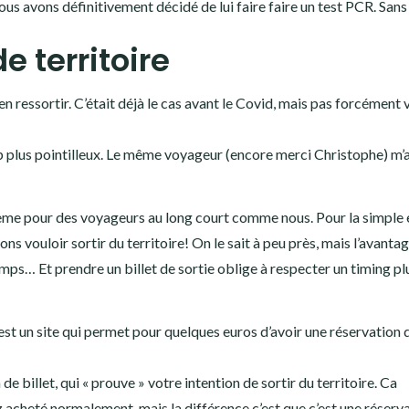
ous avons définitivement décidé de lui faire faire un test PCR. Sans
de territoire
en ressortir. C’était déjà le cas avant le Covid, mais pas forcément v
p plus pointilleux. Le même voyageur (encore merci Christophe) m’a
oblème pour des voyageurs au long court comme nous. Pour la simple 
s vouloir sortir du territoire! On le sait à peu près, mais l’avanta
mps… Et prendre un billet de sortie oblige à respecter un timing pl
’est un site qui permet pour quelques euros d’avoir une réservation 
de billet, qui « prouve » votre intention de sortir du territoire. Ca
z acheté normalement, mais la différence c’est que c’est une réserva