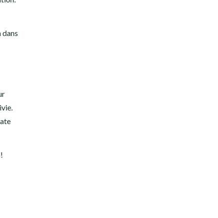
n dans
ur
ivie.
date
!