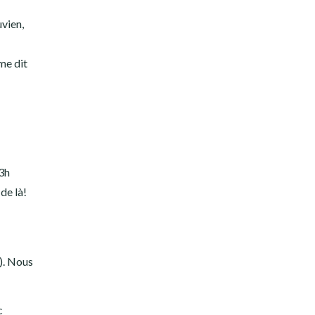
uvien,
me dit
23h
de là!
). Nous
c