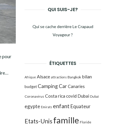
QUI SUIS-JE?
Qui se cache derrière Le Crapaud
Voyageur ?
te pour
ÉTIQUETTES
oire…
Alsace
bilan
Bangkok
Afrique
attractions
Camping Car
Canaries
budget
Costa rica
covid
Dubai
Coronavirus
Dubaï
enfant
egypte
Equateur
Emirats
famille
Etats-Unis
Floride