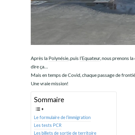
Après la
Polynésie
, puis
l’Equateur
, nous prenons la
dire ça…
Mais en temps de Covid, chaque passage de frontière
Une vraie mission!
Sommaire
Le formulaire de l’immigration
Les tests PCR
Les billets de sortie de territoire