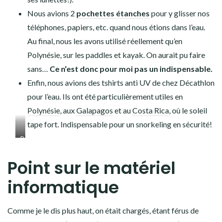
De plus, Stéphane n’ayant pas de chaussures allant
facilement dans l’eau, il les prenait pour aller à la plage
au Costa Rica par exemple.
Il faut donc avoir des chaussures de piscine
lors
d’un tour du monde, mais prenez en de qualité,
confortables et avec une semelle assez épaisse. Nous
avons été très satisfaits des nôtres, achetés chez
Décathlon.
Côté
masques et tubas
, certains n’en prennent pas et
en loue sur place. A mon avis, ce n’est pas une super idée:
vous êtes contents d’avoir votre matériel pour en faire
partout quand vous voulez (et pas que lors des
excursions). Je ne me serais pas vu en louer tous les
jours en
Polynésie
par exemple… Aux
Galapagos
, en
louer à la journée coûte cher.
Nous avions un masque
Easybreath
pour Raphaël.