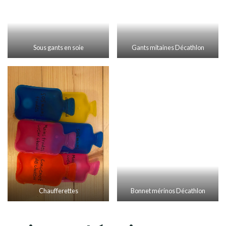
avec le tshirt.
Donc c’est pas mal, mais pas idéal.
Pour les mains, nous avions aussi des chaufferettes.
Nous les avons en fait jamais vraiment utilisées. Elles
ont été sorties qu’une fois, au
Grand Canyon
, et de
manière très rapide…
Ce n’est donc clairement pas
un indispensable!
Enfin, les
sacs à viande en soie
. On les a utilisé une
fois, dans le
van aux USA
. Ca ajoute effectivement une
couche de chaleur. Mais il ne faut vraiment pas
beaucoup bouger la nuit, on est vite emmêlés dedans!
Raphaël n’a jamais pu dormir avec. Nous ne les avons
jamais utilisés pour cause de doute sur l’hygiène.
Prenez en si vous risquez de dormir dans le froid
avec peu de couvertures, sinon à mon sens c’est
inutile
.