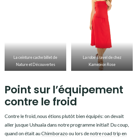
votre tour du monde.
J’avais emmené ma
robe Kameleon
. Sans être
indispensable, je la trouve quand même bien utile.
Surtout dans les pays chauds. Je l’ai beaucoup mise en
Polynésie
, un peu au
Costa Rica
(quand on était sur la
côte) et en Thaïlande. En mode sarouel, elle est
particulièrement agréable à porter. Je l’ai utilisé
également en robe, et même juste en haut quand on
était allé faire un bon repas à Noël dans un bon
restaurant en
Floride
.
Si vous avez de la place, prenez en une
, vous serez
contente de l’avoir. Mais sinon ce n’est pas un drame!
Stéphane avait une
ceinture cache billet
s
. En soit, on
n’a jamais eu l’impression d’une grande utilité car on ne
s’est jamais fait agressé. Mais par contre, ça nous a
permis d’étaler un peu plus notre argent plutôt que