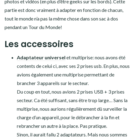
Même s’il prend de la place, on ne regrette pas de l’avoir
pris, le confort est inégalable.
A prendre si vous
n’êtes pas à l’aise avec un tuba, ou pour les enfants.
Pour nous, on avait masques et tubas séparés. Stéphane
a un masque adapté à sa vue (sinon il ne voit rien sans
ses lunettes!).
Nous avions 2
pochettes étanches
pour y glisser nos
téléphones, papiers, etc. quand nous étions dans l’eau.
Au final, nous les avons utilisé réellement qu’en
Polynésie, sur les paddles et kayak. On aurait pu faire
sans…
Ce n’est donc pour moi pas un indispensable.
Enfin, nous avions des tshirts anti UV de chez Décathlon
pour l’eau. Ils ont été particulièrement utiles en
Polynésie
, aux
Galapagos
et au
Costa Rica
, où le soleil
tape fort. Indispensable pour un snorkeling en sécurité!
Pochettes