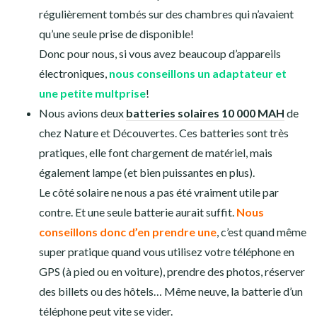
étanches
Point sur le matériel
informatique
Comme je le dis plus haut, on était chargés, étant férus de
photos et vidéos (en plus d’être geeks sur les bords). Cette
partie est donc vraiment à adapter en fonction de chacun,
tout le monde n’a pas la même chose dans son sac à dos
pendant un Tour du Monde!
Les accessoires
Adaptateur universel
et multiprise: nous avons été
contents de celui ci, avec ses 2 prises usb. En plus, nous
avions également une multiprise permettant de
brancher 3 appareils sur le secteur.