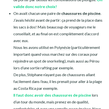
Chaufferettes
Bonnet mérinos Décathlon
Point sur l’équipement
pour l’eau
Lors d’un tour du monde, on va forcément aller se baigner à un
moment où à un autre. Et plutôt deux fois qu’une! Alors autant
avoir un bon équipement pour bien en profiter.
Côté
maillots de bain
, Raphaël et Stéphane en avaient
un chacun. Moi, j’en avais deux: un deux pièces et un une
pièce. J’étais contente d’en avoir deux: mon 2 pièces
sèche plutôt lentement, donc quand on se baignait tous