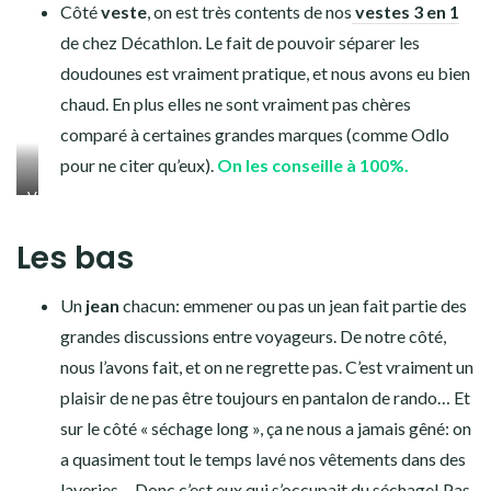
Côté
veste
, on est très contents de nos
vestes 3 en 1
de chez Décathlon. Le fait de pouvoir séparer les
doudounes est vraiment pratique, et nous avons eu bien
chaud. En plus elles ne sont vraiment pas chères
comparé à certaines grandes marques (comme Odlo
pour ne citer qu’eux).
On les conseille à 100%.
Veste
3
Les bas
en
1
Décathlon
Un
jean
chacun: emmener ou pas un jean fait partie des
grandes discussions entre voyageurs. De notre côté,
nous l’avons fait, et on ne regrette pas. C’est vraiment un
plaisir de ne pas être toujours en pantalon de rando… Et
sur le côté « séchage long », ça ne nous a jamais gêné: on
a quasiment tout le temps lavé nos vêtements dans des
laveries… Donc c’est eux qui s’occupait du séchage! Pas