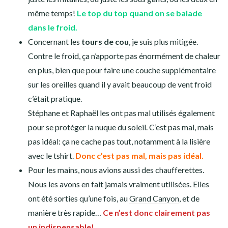
Point sur l’équipement
contre le froid
Contre le froid, nous étions plutôt bien équipés: on devait
aller jusque Ushuaïa dans notre programme initial! Du coup,
quand on était au
Chimborazo
ou lors de
notre road trip en
van aux USA
, nous avions ce qu’il fallait.
Legging technique
: utilisé surtout dans le van, quand il
faisait froid la nuit. Pareil au Chimborazo, les nuits
étaient froides donc on les a utilisés à ce moment là.
On
conseille dans avoir si vous risquez de dormir dans
des lieux froids.
Côté
bonnets
, Steph avait un bonnet en laine, Raphaël
et moi des bonnets Décathlon en
mérinos
. Les nôtres
étaient vraiment pas mal, avec un gros avantage: léger
et qui prend pas de place. Mais ne convient pas à tout le