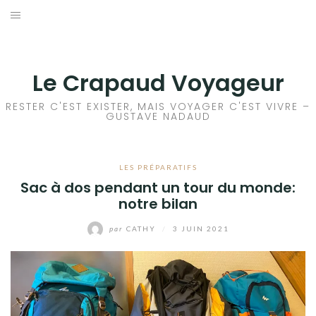
Aller
au
ACCEUIL
contenu
FRANCE
Le Crapaud Voyageur
EUROPE
RESTER C'EST EXISTER, MAIS VOYAGER C'EST VIVRE –
GUSTAVE NADAUD
AFRIQUE
LES PRÉPARATIFS
ASIE
Sac à dos pendant un tour du monde:
notre bilan
OCÉANIE
par
CATHY
/
3 JUIN 2021
AMÉRIQUE DU NORD
AMÉRIQUE CENTRALE