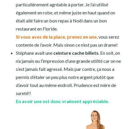
changer nos trois paires. Nous avons opté pour des Sketchers
pour Raphaël et moi, et des Merrell pour Stéphane.
Autres
Les
sous vêtements
: on avait chacun de quoi tenir 7
jours. C’était parfait. D’autres voyageurs nous on dit
avoir moins (parfois 4 ou 5 jours), mais c’était vraiment
serré. Ils faisaient très souvent des machines, alors que
nous c’était une fois par semaine… Pour le peu de place
que ça prend en plus le confort est indéniable.
7 jours
de sous-vêtements est donc pour nous l’idéal.
Chaussettes spéciales randonnée
: on était très
contents de les avoir. On n’a jamais eu d’ampoules,
même après de longues randonnées comme au
Quilotoa
ou au
parc de Cajas
.
A avoir dans votre sac pour