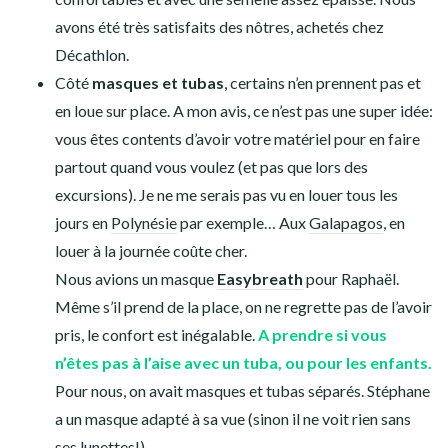
les jours comme en
Polynésie
, c’était pratique.
J’utilisais mon 2 pièces pour du snorkeling ou de la
plage. Par contre mon 1 pièce je le sortais
systématiquement pour la plongée. C’est quand même
beaucoup plus confortable un une pièce quand il s’agit
de porter par dessus les combinaisons de plongée.
On
valide donc notre choix!
On avait chacun une paire de
chaussures de piscine
.
J’avais hésité avant de partir: ça prend de la place dans
les sacs à dos! Mais beaucoup de voyageurs me le
conseillait, et au final on est complètement d’accord
avec eux.
Nous les avons utilisé en
Polynésie
(particulièrement
important quand vous marchez sur des coraux pour
rejoindre un spot de snorkeling), mais aussi au Pérou
lors d’une sortie rafting par exemple.