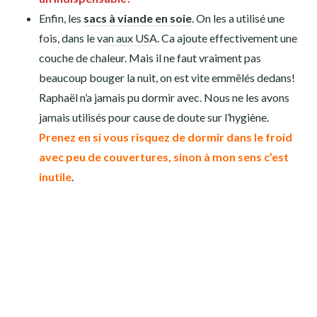
monde, il ne faut pas avoir une trop grosse tête!!
On
conseille donc ces bonnets, mais essayez les
d’abord.
On avait également des
gants mitaines coupe vent
et
des
sous gants en soie
. Ultra utile!! On a parfois utilisé
juste les mitaines, ou juste les sous gants, ou les deux en
même temps!
Le top du top quand on se balade
dans le froid.
Concernant les
tours de cou
, je suis plus mitigée.
Contre le froid, ça n’apporte pas énormément de chaleur
en plus, bien que pour faire une couche supplémentaire
sur les oreilles quand il y avait beaucoup de vent froid
c’était pratique.
Stéphane et Raphaël les ont pas mal utilisés également
pour se protéger la nuque du soleil. C’est pas mal, mais
pas idéal: ça ne cache pas tout, notamment à la lisière