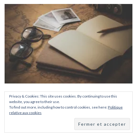
Tour du Monde: départ dans moins d’un mois !
Privacy & Cookies: This site uses cookies. By continuing to use this
19 août 2020
website, you agree to their use.
To find out more, including how to control cookies, see here:
Politique
relative aux cookies
7 commentaires