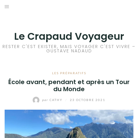
Aller
au
ACCEUIL
contenu
FRANCE
Le Crapaud Voyageur
EUROPE
RESTER C'EST EXISTER, MAIS VOYAGER C'EST VIVRE –
GUSTAVE NADAUD
AFRIQUE
LES PRÉPARATIFS
ASIE
École avant, pendant et après un Tour
du Monde
OCÉANIE
par
CATHY
/
23 OCTOBRE 2021
AMÉRIQUE DU NORD
AMÉRIQUE CENTRALE