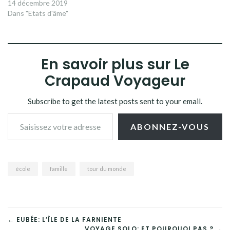
14 décembre 2019
Dans "Etats d'âme"
En savoir plus sur Le
Crapaud Voyageur
Subscribe to get the latest posts sent to your email.
Saisissez votre adresse e-mail…
ABONNEZ-VOUS
école
famille
tour du monde
NAVIGATION
← EUBÉE: L’ÎLE DE LA FARNIENTE
VOYAGE SOLO: ET POURQUOI PAS ? →