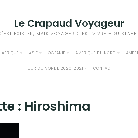
Le Crapaud Voyageur
C'EST EXISTER, MAIS VOYAGER C'EST VIVRE – GUSTAV
AFRIQUE
ASIE
OCÉANIE
AMÉRIQUE DU NORD
AMÉR
TOUR DU MONDE 2020-2021
CONTACT
te :
Hiroshima