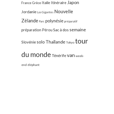
Japon
Italie
Itinéraire
France
Grèce
Nouvelle
Jordanie
Los Gigantes
Zélande
polynésie
Parc
préparatif
semaine
préparation
Pérou
Sac à dos
tour
Thaïlande
solo
Slovénie
Tokyo
du monde
van
Ténérife
week-
end
éléphant