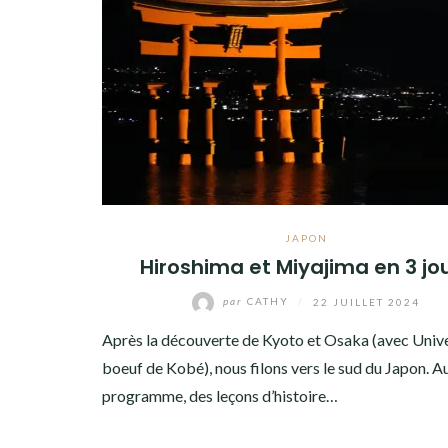
AMÉRIQUE DU SUD
TOUR DU MONDE 2020-2021
CONTACT
JAPON
Hiroshima et Miyajima en 3 jo
par
CATHY
/
22 JUILLET 2024
Après la découverte de Kyoto et Osaka (avec Unive
boeuf de Kobé), nous filons vers le sud du Japon. A
programme, des leçons d’histoire…