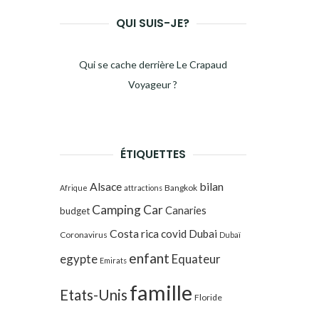
QUI SUIS-JE?
Qui se cache derrière Le Crapaud
Voyageur ?
ÉTIQUETTES
Alsace
bilan
Bangkok
Afrique
attractions
Camping Car
Canaries
budget
Costa rica
covid
Dubai
Coronavirus
Dubaï
enfant
egypte
Equateur
Emirats
famille
Etats-Unis
Floride