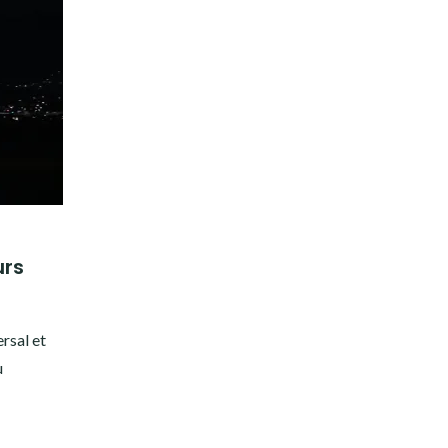
urs
rsal et
u