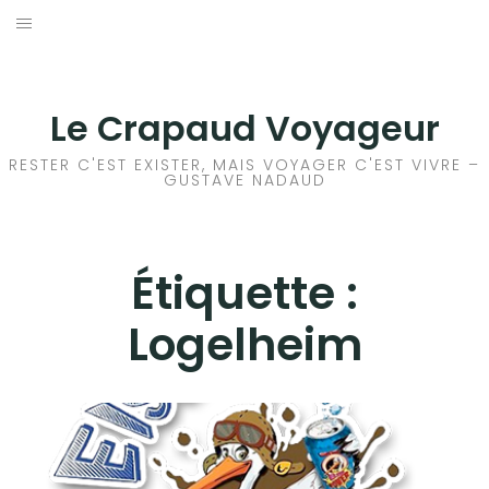
Aller
au
ACCEUIL
contenu
FRANCE
Le Crapaud Voyageur
EUROPE
RESTER C'EST EXISTER, MAIS VOYAGER C'EST VIVRE –
GUSTAVE NADAUD
AFRIQUE
ASIE
Étiquette :
Logelheim
OCÉANIE
AMÉRIQUE DU NORD
AMÉRIQUE CENTRALE