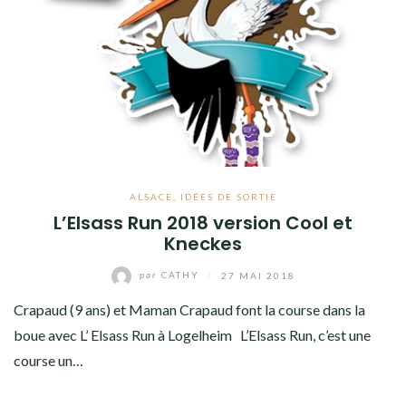
AMÉRIQUE DU SUD
TOUR DU MONDE 2020-2021
CONTACT
ALSACE
,
IDÉES DE SORTIE
L’Elsass Run 2018 version Cool et
Kneckes
par
CATHY
/
27 MAI 2018
Crapaud (9 ans) et Maman Crapaud font la course dans la
boue avec L’ Elsass Run à Logelheim L’Elsass Run, c’est une
course un…