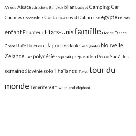
Camping Car
Alsace
bilan
budget
Bangkok
Afrique
attractions
egypte
Costa rica
Canaries
covid
Dubai
Coronavirus
Dubaï
Emirats
famille
Etats-Unis
enfant
Equateur
France
Floride
Japon
Nouvelle
Jordanie
Italie
Itinéraire
Grèce
Los Gigantes
Zélande
polynésie
préparation
Pérou
Sac à dos
Parc
préparatif
tour du
Thaïlande
semaine
solo
Slovénie
Tokyo
monde
van
Ténérife
week-end
éléphant