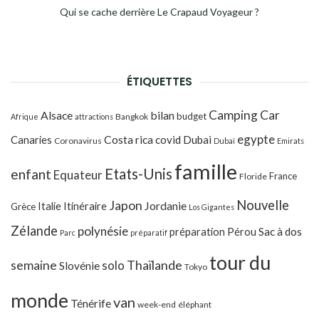
Qui se cache derrière Le Crapaud Voyageur ?
ÉTIQUETTES
Camping Car
Alsace
bilan
budget
Bangkok
Afrique
attractions
egypte
Costa rica
Canaries
covid
Dubai
Coronavirus
Dubaï
Emirats
famille
Etats-Unis
enfant
Equateur
France
Floride
Japon
Nouvelle
Jordanie
Italie
Itinéraire
Grèce
Los Gigantes
Zélande
polynésie
préparation
Pérou
Sac à dos
Parc
préparatif
tour du
Thaïlande
semaine
solo
Slovénie
Tokyo
monde
van
Ténérife
week-end
éléphant