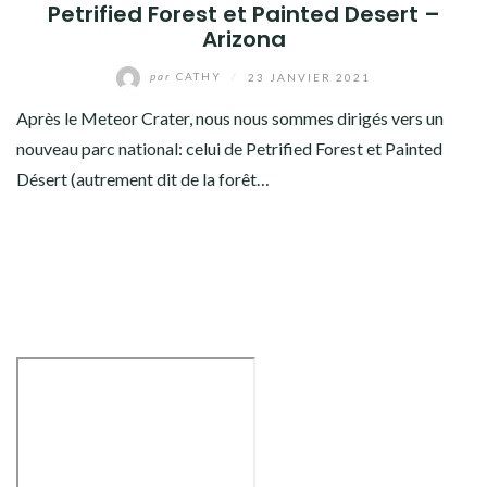
AMÉRIQUE DU SUD
Petrified Forest et Painted Desert –
Arizona
TOUR DU MONDE 2020-2021
par
CATHY
/
23 JANVIER 2021
CONTACT
Après le Meteor Crater, nous nous sommes dirigés vers un
nouveau parc national: celui de Petrified Forest et Painted
Désert (autrement dit de la forêt…