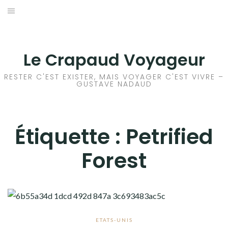
Aller
au
ACCEUIL
contenu
FRANCE
Le Crapaud Voyageur
EUROPE
RESTER C'EST EXISTER, MAIS VOYAGER C'EST VIVRE –
GUSTAVE NADAUD
AFRIQUE
ASIE
Étiquette :
Petrified
Forest
OCÉANIE
AMÉRIQUE DU NORD
AMÉRIQUE CENTRALE
ETATS-UNIS