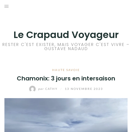
Aller
au
ACCEUIL
contenu
FRANCE
Le Crapaud Voyageur
EUROPE
RESTER C'EST EXISTER, MAIS VOYAGER C'EST VIVRE –
GUSTAVE NADAUD
AFRIQUE
HAUTE SAVOIE
ASIE
Chamonix: 3 jours en intersaison
OCÉANIE
par
CATHY
/
13 NOVEMBRE 2023
AMÉRIQUE DU NORD
AMÉRIQUE CENTRALE