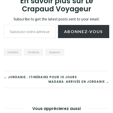
En savoir plus sur Le
Crapaud Voyageur
Subscribe to get the latest posts sent to your email.
Saisissez votre adresse e-mail…
ABONNEZ-VOUS
Istanbul
Jordanie
stopover
NAVIGATION
← JORDANIE : ITINÉRAIRE POUR 10 JOURS
MADABA: ARRIVÉE EN JORDANIE →
DE
L’ARTICLE
Vous apprécierez aussi