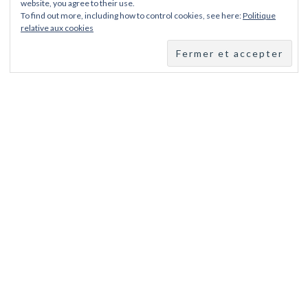
QUI SUIS-JE?
website, you agree to their use.
To find out more, including how to control cookies, see here:
Politique
relative aux cookies
Qui se cache derrière Le Crapaud Voyageur ?
ÉTIQUETTES
Camping Car
Alsace
bilan
budget
Bangkok
Afrique
attractions
egypte
Costa rica
Canaries
covid
Dubai
Coronavirus
Dubaï
Emirats
famille
Etats-Unis
enfant
Equateur
France
Floride
Japon
Nouvelle
Jordanie
Italie
Itinéraire
Grèce
Los Gigantes
Zélande
polynésie
préparation
Pérou
Sac à dos
Parc
préparatif
tour du
Thaïlande
semaine
solo
Slovénie
Tokyo