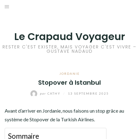
Aller
au
ACCEUIL
contenu
FRANCE
Le Crapaud Voyageur
EUROPE
RESTER C'EST EXISTER, MAIS VOYAGER C'EST VIVRE –
GUSTAVE NADAUD
AFRIQUE
JORDANIE
ASIE
Stopover à Istanbul
OCÉANIE
par
CATHY
/
13 SEPTEMBRE 2025
AMÉRIQUE DU NORD
Avant d’arriver en Jordanie, nous faisons un stop grâce au
système de Stopover de la Turkish Airlines.
AMÉRIQUE CENTRALE
Sommaire