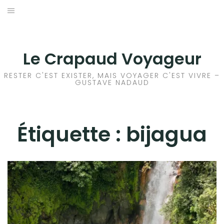
Aller
au
ACCEUIL
contenu
FRANCE
Le Crapaud Voyageur
EUROPE
RESTER C'EST EXISTER, MAIS VOYAGER C'EST VIVRE –
GUSTAVE NADAUD
AFRIQUE
ASIE
Étiquette :
bijagua
OCÉANIE
AMÉRIQUE DU NORD
AMÉRIQUE CENTRALE