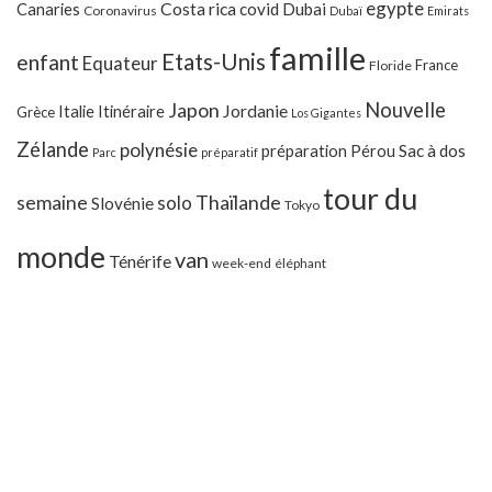
egypte
Costa rica
Canaries
covid
Dubai
Coronavirus
Dubaï
Emirats
famille
Etats-Unis
enfant
Equateur
France
Floride
Japon
Nouvelle
Jordanie
Italie
Itinéraire
Grèce
Los Gigantes
Zélande
polynésie
préparation
Pérou
Sac à dos
Parc
préparatif
tour du
Thaïlande
semaine
solo
Slovénie
Tokyo
monde
van
Ténérife
week-end
éléphant