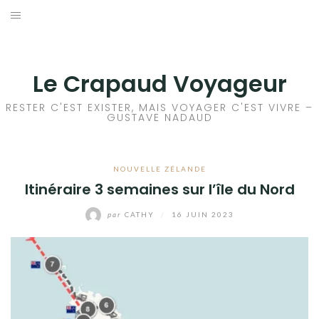
Aller
au
ACCEUIL
contenu
FRANCE
Le Crapaud Voyageur
EUROPE
RESTER C'EST EXISTER, MAIS VOYAGER C'EST VIVRE –
GUSTAVE NADAUD
AFRIQUE
NOUVELLE ZÉLANDE
ASIE
Itinéraire 3 semaines sur l’île du Nord
OCÉANIE
par
CATHY
/
16 JUIN 2023
AMÉRIQUE DU NORD
AMÉRIQUE CENTRALE