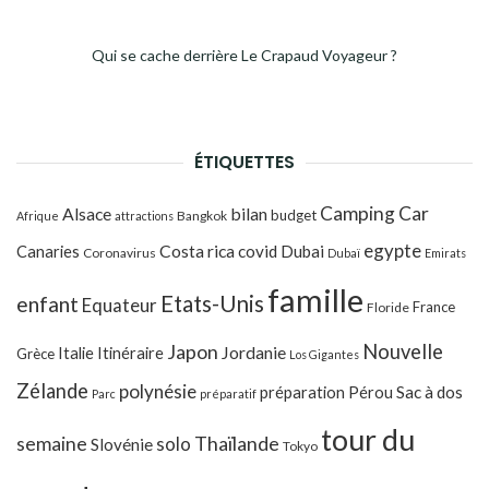
Qui se cache derrière Le Crapaud Voyageur ?
ÉTIQUETTES
Camping Car
Alsace
bilan
budget
Bangkok
Afrique
attractions
egypte
Costa rica
Canaries
covid
Dubai
Coronavirus
Dubaï
Emirats
famille
Etats-Unis
enfant
Equateur
France
Floride
Japon
Nouvelle
Jordanie
Italie
Itinéraire
Grèce
Los Gigantes
Zélande
polynésie
préparation
Pérou
Sac à dos
Parc
préparatif
tour du
Thaïlande
semaine
solo
Slovénie
Tokyo