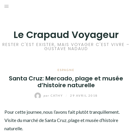
Aller
au
ACCEUIL
contenu
FRANCE
Le Crapaud Voyageur
EUROPE
RESTER C'EST EXISTER, MAIS VOYAGER C'EST VIVRE –
GUSTAVE NADAUD
AFRIQUE
ESPAGNE
ASIE
Santa Cruz: Mercado, plage et musée
d’histoire naturelle
OCÉANIE
par
CATHY
/
29 AVRIL 2018
AMÉRIQUE DU NORD
Pour cette journee, nous l’avons fait plutôt tranquillement.
AMÉRIQUE CENTRALE
Visite du marché de Santa Cruz, plage et musée d’histoire
naturelle.