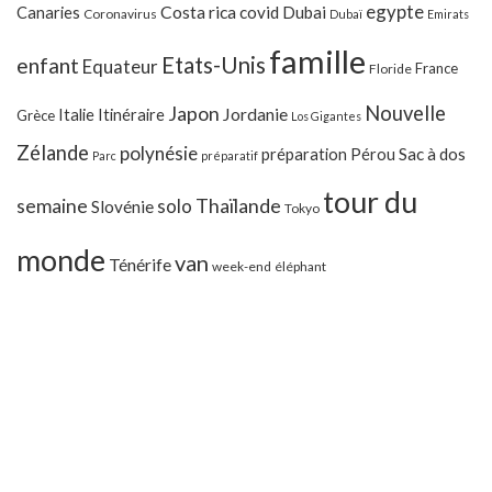
egypte
Costa rica
Canaries
covid
Dubai
Coronavirus
Dubaï
Emirats
famille
Etats-Unis
enfant
Equateur
France
Floride
Japon
Nouvelle
Jordanie
Italie
Itinéraire
Grèce
Los Gigantes
Zélande
polynésie
préparation
Pérou
Sac à dos
Parc
préparatif
tour du
Thaïlande
semaine
solo
Slovénie
Tokyo
monde
van
Ténérife
week-end
éléphant