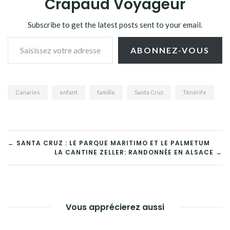
Crapaud Voyageur
Subscribe to get the latest posts sent to your email.
Saisissez votre adresse e-mail…
ABONNEZ-VOUS
Canaries
enfant
famille
Santa Cruz
Ténérife
NAVIGATION
← SANTA CRUZ : LE PARQUE MARITIMO ET LE PALMETUM
LA CANTINE ZELLER: RANDONNÉE EN ALSACE →
DE
L’ARTICLE
Vous apprécierez aussi