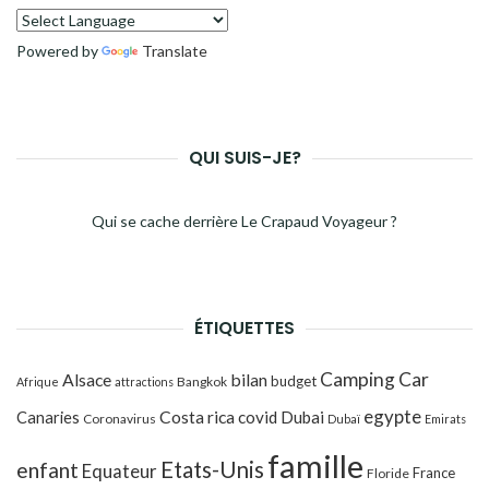
Powered by
Translate
QUI SUIS-JE?
Qui se cache derrière Le Crapaud Voyageur ?
ÉTIQUETTES
Camping Car
Alsace
bilan
budget
Bangkok
Afrique
attractions
egypte
Costa rica
Canaries
covid
Dubai
Coronavirus
Dubaï
Emirats
famille
Etats-Unis
enfant
Equateur
France
Floride