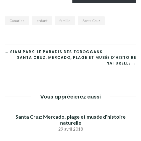
Canaries
enfant
famille
Santa Cruz
NAVIGATION
← SIAM PARK: LE PARADIS DES TOBOGGANS
SANTA CRUZ: MERCADO, PLAGE ET MUSÉE D’HISTOIRE
DE
NATURELLE →
L’ARTICLE
Vous apprécierez aussi
Santa Cruz: Mercado, plage et musée d’histoire
naturelle
29 avril 2018