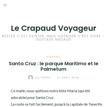
Aller
au
ACCEUIL
contenu
FRANCE
Le Crapaud Voyageur
EUROPE
RESTER C'EST EXISTER, MAIS VOYAGER C'EST VIVRE –
GUSTAVE NADAUD
AFRIQUE
ESPAGNE
ASIE
Santa Cruz : le parque Maritimo et le
Palmetum
OCÉANIE
par
CATHY
/
27 AVRIL 2018
AMÉRIQUE DU NORD
Ce matin, nous quittons notre hôte Maria (qui été
AMÉRIQUE CENTRALE
adorable) pour Santa Cruz.
La route se fait facilement, jusqu’à la capitale de Tenerife.