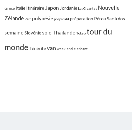
Japon
Nouvelle
Jordanie
Italie
Itinéraire
Grèce
Los Gigantes
Zélande
polynésie
préparation
Pérou
Sac à dos
Parc
préparatif
tour du
Thaïlande
semaine
solo
Slovénie
Tokyo
monde
van
Ténérife
week-end
éléphant