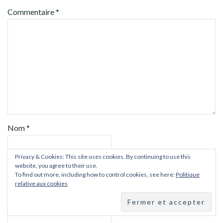
Commentaire
*
Nom
*
Privacy & Cookies: This site uses cookies. By continuing to use this
E-mail
*
website, you agree to their use.
To find out more, including how to control cookies, see here:
Politique
relative aux cookies
Site web