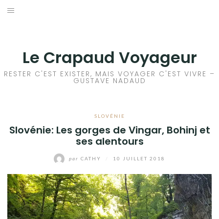
Aller
au
ACCEUIL
contenu
FRANCE
Le Crapaud Voyageur
EUROPE
RESTER C'EST EXISTER, MAIS VOYAGER C'EST VIVRE –
GUSTAVE NADAUD
AFRIQUE
SLOVÉNIE
ASIE
Slovénie: Les gorges de Vingar, Bohinj et
ses alentours
OCÉANIE
par
CATHY
/
10 JUILLET 2018
AMÉRIQUE DU NORD
AMÉRIQUE CENTRALE