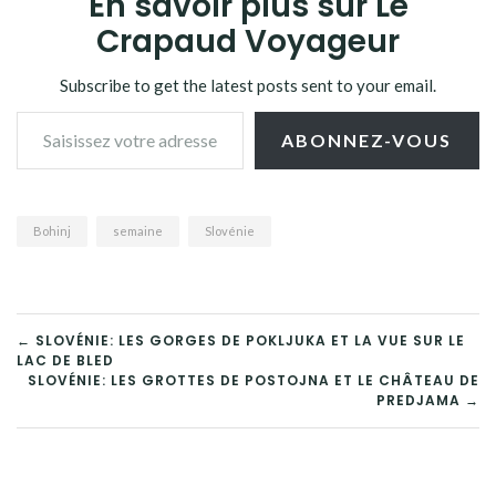
En savoir plus sur Le
Crapaud Voyageur
Subscribe to get the latest posts sent to your email.
Saisissez votre adresse e-mail…
ABONNEZ-VOUS
Bohinj
semaine
Slovénie
NAVIGATION
← SLOVÉNIE: LES GORGES DE POKLJUKA ET LA VUE SUR LE
LAC DE BLED
DE
SLOVÉNIE: LES GROTTES DE POSTOJNA ET LE CHÂTEAU DE
PREDJAMA →
L’ARTICLE