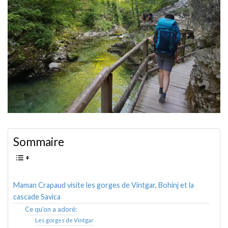
AMÉRIQUE DU SUD
TOUR DU MONDE 2020-2021
CONTACT
Sommaire
Maman Crapaud visite les gorges de Vintgar, Bohinj et la
cascade Savica
Ce qu’on a adoré:
Les gorges de Vintgar