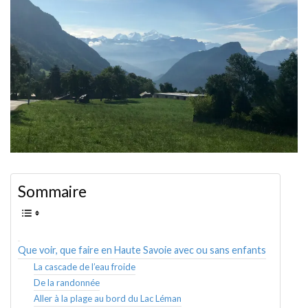
AMÉRIQUE DU SUD
TOUR DU MONDE 2020-2021
CONTACT
Sommaire
Que voir, que faire en Haute Savoie avec ou sans enfants
La cascade de l’eau froide
De la randonnée
Aller à la plage au bord du Lac Léman