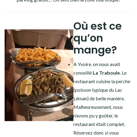
Où est ce
qu’on
mange?
A Yvoire, on nous avait
conseillé
La Traboule
. Le
restaurant cuisine la perche
(poisson typique du Lac
Léman) de belle manière.
Malheureusement, nous
n’avons pu y goûter, le
restaurant était complet.
Réservez donc si vous