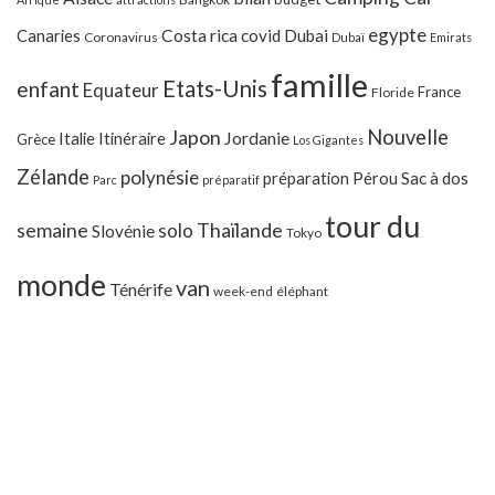
egypte
Costa rica
Canaries
covid
Dubai
Coronavirus
Dubaï
Emirats
famille
Etats-Unis
enfant
Equateur
France
Floride
Japon
Nouvelle
Jordanie
Italie
Itinéraire
Grèce
Los Gigantes
Zélande
polynésie
préparation
Pérou
Sac à dos
Parc
préparatif
tour du
Thaïlande
semaine
solo
Slovénie
Tokyo
monde
van
Ténérife
week-end
éléphant