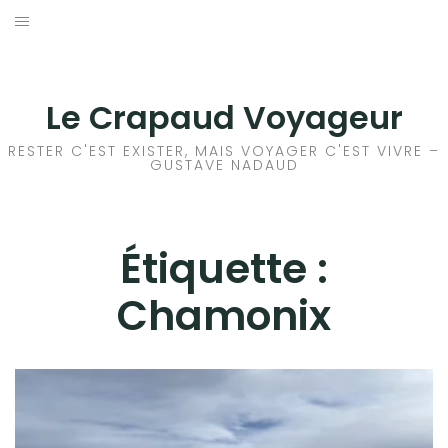
Aller
au
ACCEUIL
contenu
FRANCE
Le Crapaud Voyageur
EUROPE
RESTER C'EST EXISTER, MAIS VOYAGER C'EST VIVRE –
GUSTAVE NADAUD
AFRIQUE
ASIE
Étiquette :
Chamonix
OCÉANIE
AMÉRIQUE DU NORD
AMÉRIQUE CENTRALE