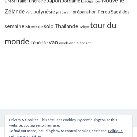
Japon
Nouvelle
Jordanie
Italie
Itinéraire
Grèce
Los Gigantes
Zélande
polynésie
préparation
Pérou
Sac à dos
Parc
préparatif
tour du
Thaïlande
semaine
solo
Slovénie
Tokyo
monde
van
Ténérife
week-end
éléphant
Privacy & Cookies: This site uses cookies. By continuing to use this
website, you agree to their use.
To find out more, including how to control cookies, see here:
Politique
relative aux cookies