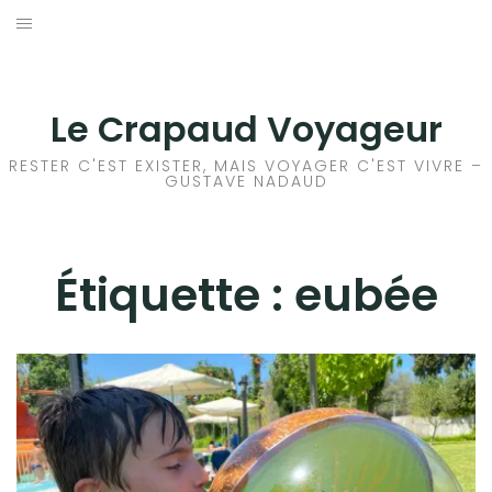
Aller
au
ACCEUIL
contenu
FRANCE
Le Crapaud Voyageur
EUROPE
RESTER C'EST EXISTER, MAIS VOYAGER C'EST VIVRE –
GUSTAVE NADAUD
AFRIQUE
ASIE
Étiquette :
eubée
OCÉANIE
AMÉRIQUE DU NORD
AMÉRIQUE CENTRALE