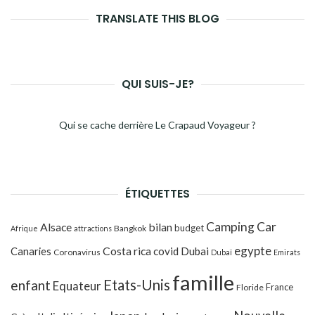
TRANSLATE THIS BLOG
QUI SUIS-JE?
Qui se cache derrière Le Crapaud Voyageur ?
ÉTIQUETTES
Camping Car
Alsace
bilan
budget
Bangkok
Afrique
attractions
egypte
Costa rica
Canaries
covid
Dubai
Coronavirus
Dubaï
Emirats
famille
Etats-Unis
enfant
Equateur
France
Floride